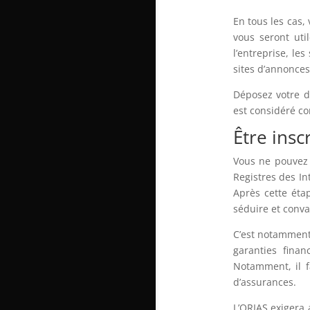
En tous les cas, 
vous seront uti
l’entreprise, le
sites d’annonces
Déposez votre d
est considéré 
Être inscr
Vous ne pouvez e
Registres des In
Après cette étap
séduire et convai
C’est notamment 
garanties finan
Notamment, il 
d’assurances.
L’ORIAS exigera 