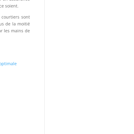
e soient.
 courtiers sont
us de la moitié
ar les mains de
 optimale