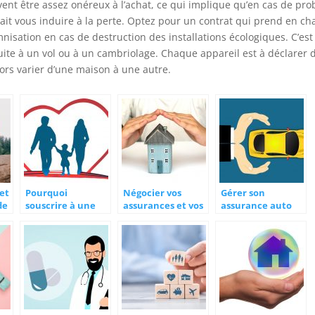
uvent être assez onéreux à l’achat, ce qui implique qu’en cas de pro
it vous induire à la perte. Optez pour un contrat qui prend en ch
mnisation en cas de destruction des installations écologiques. C’es
 suite à un vol ou à un cambriolage. Chaque appareil est à déclarer 
alors varier d’une maison à une autre.
 et
Pourquoi
Négocier vos
Gérer son
de
souscrire à une
assurances et vos
assurance auto
assurance?
crédits avec un
après une
courtier
résiliation : les
conseils pratiques