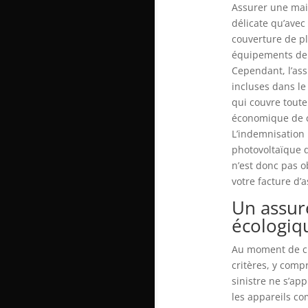
Assurer une mais
délicate qu’avec
couverture de pl
équipements de 
Cependant, l’as
incluses dans le
qui couvre toute
économique de c
L’indemnisation
photovoltaïque q
n’est donc pas o
votre facture d’
Un assur
écologiq
Au moment de cho
critères, y comp
sinistre ne s’ap
les appareils co