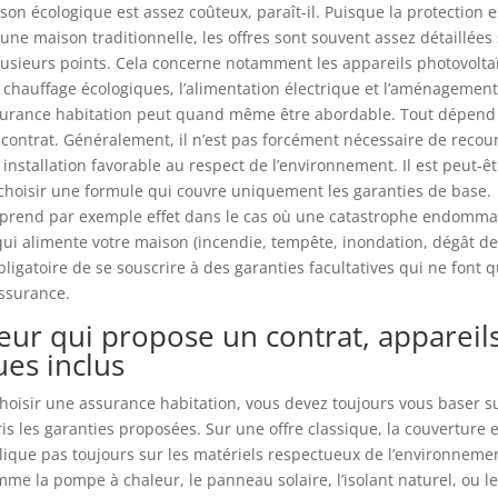
on écologique est assez coûteux, paraît-il. Puisque la protection e
 une maison traditionnelle, les offres sont souvent assez détaillées 
usieurs points. Cela concerne notamment les appareils photovoltaï
chauffage écologiques, l’alimentation électrique et l’aménagement
surance habitation peut quand même être abordable. Tout dépend 
 contrat. Généralement, il n’est pas forcément nécessaire de recour
 installation favorable au respect de l’environnement. Il est peut-êt
hoisir une formule qui couvre uniquement les garanties de base.
 prend par exemple effet dans le cas où une catastrophe endommag
ui alimente votre maison (incendie, tempête, inondation, dégât des 
bligatoire de se souscrire à des garanties facultatives qui ne font
assurance.
eur qui propose un contrat, appareil
ues inclus
isir une assurance habitation, vous devez toujours vous baser su
ris les garanties proposées. Sur une offre classique, la couverture 
plique pas toujours sur les matériels respectueux de l’environnemen
mme la pompe à chaleur, le panneau solaire, l’isolant naturel, ou l