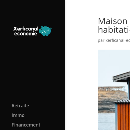
Maison 
habitati
par
xerficanal-
Retraite
Immo
Financement