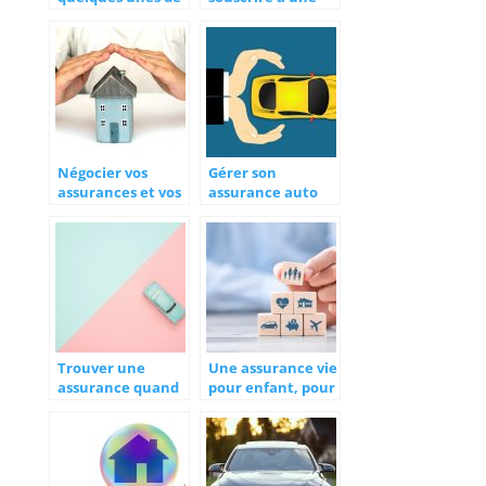
ses prestations
assurance?
Négocier vos
Gérer son
assurances et vos
assurance auto
crédits avec un
après une
courtier
résiliation : les
conseils pratiques
Trouver une
Une assurance vie
assurance quand
pour enfant, pour
vous malussé
un avenir
meilleur