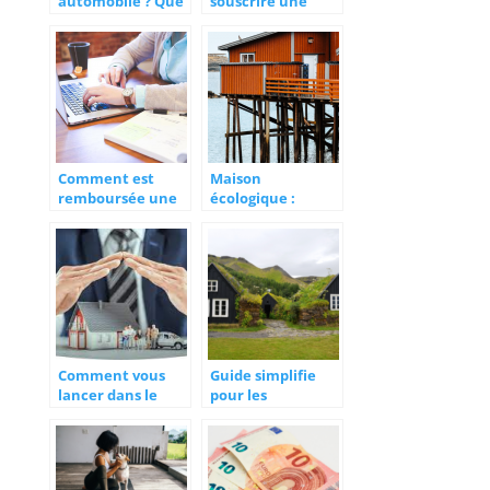
automobile ? Que
souscrire une
risquez-vous ?
assurance en
ligne ?
Comment est
Maison
remboursée une
écologique :
téléconsultation ?
quelle assurance
habitation choisir
?
Comment vous
Guide simplifie
lancer dans le
pour les
courtage en
nouveaux
assurance?
acheteurs :
l’assurance de
pret immobilier