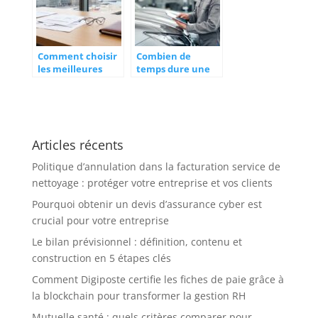
secteur médical
Comment choisir
Combien de
les meilleures
temps dure une
assurances de
expertise
professionnels au
automobile :
Havre
délais et
procédures
d’assurance
Articles récents
expliqués
Politique d’annulation dans la facturation service de
nettoyage : protéger votre entreprise et vos clients
Pourquoi obtenir un devis d’assurance cyber est
crucial pour votre entreprise
Le bilan prévisionnel : définition, contenu et
construction en 5 étapes clés
Comment Digiposte certifie les fiches de paie grâce à
la blockchain pour transformer la gestion RH
Mutuelle santé : quels critères comparer pour