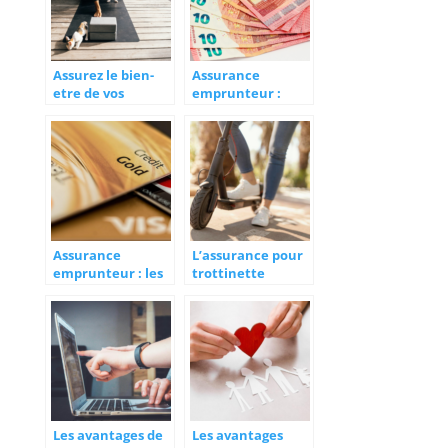
Assurez le bien-
Assurance
etre de vos
emprunteur :
animaux avec
comment bien
une assurance
proteger votre
adaptee
investissement
immobilier
Assurance
L’assurance pour
emprunteur : les
trottinette
nombreux
electrique : un
avantages a la
besoin en
souscription
question
Les avantages de
Les avantages