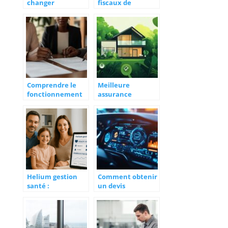
changer
fiscaux de
d’assureur avant
l’assurance vie
le premier
après 8 ans
anniversaire
Comprendre le
Meilleure
fonctionnement
assurance
d’une assurance
habitation avis :
emprunteur pour
Trouver des
votre prêt
temoignages
immobilier
fiables face aux
retours negatifs
Helium gestion
Comment obtenir
santé :
un devis
innovations
d’assurance auto
économiques et
gratuit en
industrielles qui
quelques minutes
transforment le