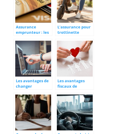
Assurance
L’assurance pour
emprunteur : les
trottinette
nombreux
electrique : un
avantages a la
besoin en
souscription
question
Les avantages de
Les avantages
changer
fiscaux de
d’assureur avant
l’assurance vie
le premier
après 8 ans
anniversaire