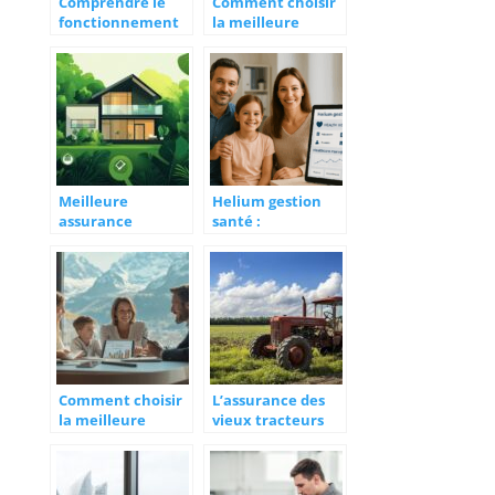
Comprendre le
Comment choisir
fonctionnement
la meilleure
d’une assurance
assurance pour
emprunteur pour
VTC et bénéficier
votre prêt
d’une protection
immobilier
optimale
Meilleure
Helium gestion
assurance
santé :
habitation avis :
innovations
Trouver des
économiques et
temoignages
industrielles qui
fiables face aux
transforment le
retours negatifs
secteur médical
Comment choisir
L’assurance des
la meilleure
vieux tracteurs
assurance vie en
agricoles de
Suisse romande
collection : guide
pour 2026
complet pour