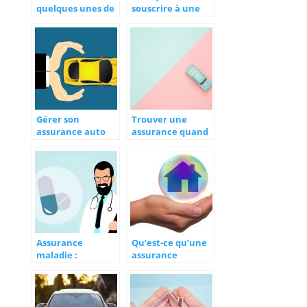
quelques unes de
souscrire à une
ses prestations
assurance?
Gérer son
Trouver une
assurance auto
assurance quand
après une
vous malussé
résiliation : les
conseils pratiques
Assurance
Qu’est-ce qu’une
maladie :
assurance
comment bien
habitation ?
choisir ?