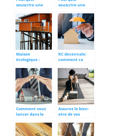
souscrire une
souscrire une
assurance en
assurance
ligne ?
habitation ?
Maison
RC decennale:
écologique :
comment ca
quelle assurance
marche?
habitation choisir
?
Comment vous
Assurez le bien-
lancer dans le
etre de vos
courtage en
animaux avec
assurance?
une assurance
adaptee