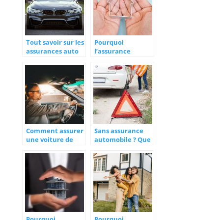
Tout savoir sur les
Pourquoi
assurances auto
l’assurance
responsabilité
civile est un
élément
fondamental de
l’assurance
habitation ?
Comment assurer
Sans assurance
une voiture de
automobile ? Que
plus de 10 ans ?
risquez-vous ?
Pourquoi
Pourquoi