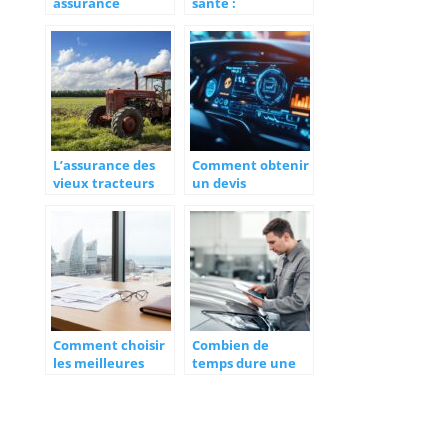
assurance
santé :
habitation avis :
innovations
Trouver des
économiques et
temoignages
industrielles qui
fiables face aux
transforment le
retours negatifs
secteur médical
L’assurance des
Comment obtenir
vieux tracteurs
un devis
agricoles de
d’assurance auto
collection : guide
gratuit en
complet pour
quelques minutes
protéger votre
patrimoine
Comment choisir
Combien de
les meilleures
temps dure une
assurances de
expertise
professionnels au
automobile :
Havre
délais et
procédures