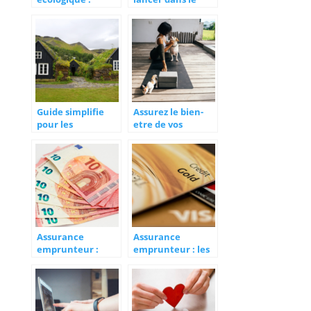
quelle assurance
courtage en
habitation choisir
assurance?
?
Guide simplifie
Assurez le bien-
pour les
etre de vos
nouveaux
animaux avec
acheteurs :
une assurance
l’assurance de
adaptee
pret immobilier
Assurance
Assurance
emprunteur :
emprunteur : les
comment bien
nombreux
proteger votre
avantages a la
investissement
souscription
immobilier