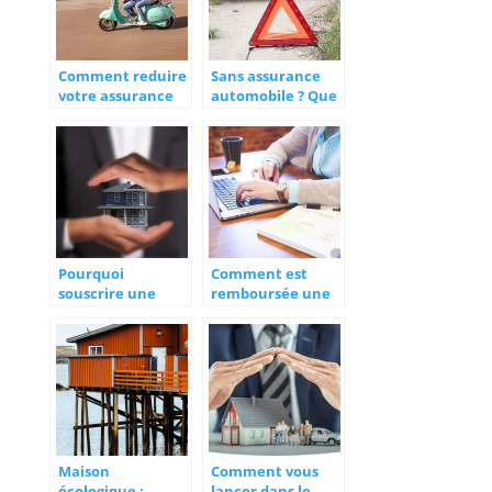
habitation ?
Comment reduire
Sans assurance
votre assurance
automobile ? Que
scooter ?
risquez-vous ?
Pourquoi
Comment est
souscrire une
remboursée une
assurance en
téléconsultation ?
ligne ?
Maison
Comment vous
écologique :
lancer dans le