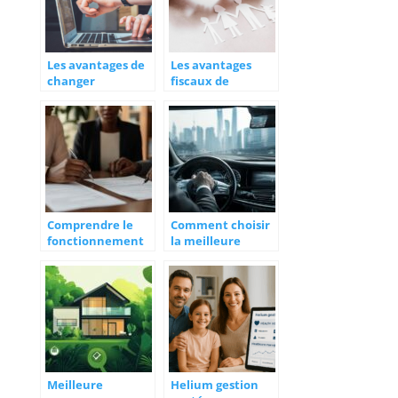
Les avantages de
Les avantages
changer
fiscaux de
d’assureur avant
l’assurance vie
le premier
après 8 ans
anniversaire
Comprendre le
Comment choisir
fonctionnement
la meilleure
d’une assurance
assurance pour
emprunteur pour
VTC et bénéficier
votre prêt
d’une protection
immobilier
optimale
Meilleure
Helium gestion