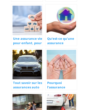
après une
comment bien
résiliation : les
choisir ?
conseils pratiques
Une assurance vie
Qu’est-ce qu’une
pour enfant, pour
assurance
un avenir
habitation ?
meilleur
Tout savoir sur les
Pourquoi
assurances auto
l’assurance
responsabilité
civile est un
élément
fondamental de
l’assurance