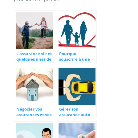
L’assurance vie et
Pourquoi
quelques unes de
souscrire à une
ses prestations
assurance?
Négocier vos
Gérer son
assurances et vos
assurance auto
crédits avec un
après une
courtier
résiliation : les
conseils pratiques