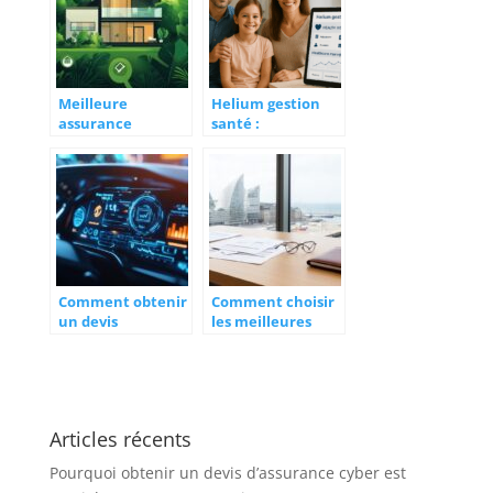
immobilier
optimale
Meilleure
Helium gestion
assurance
santé :
habitation avis :
innovations
Trouver des
économiques et
temoignages
industrielles qui
fiables face aux
transforment le
retours negatifs
secteur médical
Comment obtenir
Comment choisir
un devis
les meilleures
d’assurance auto
assurances de
gratuit en
professionnels au
quelques minutes
Havre
Articles récents
Pourquoi obtenir un devis d’assurance cyber est