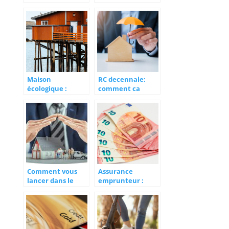
assurance en
assurance
ligne ?
habitation ?
Maison
RC decennale:
écologique :
comment ca
quelle assurance
marche?
habitation choisir
?
Comment vous
Assurance
lancer dans le
emprunteur :
courtage en
comment bien
assurance?
proteger votre
investissement
immobilier