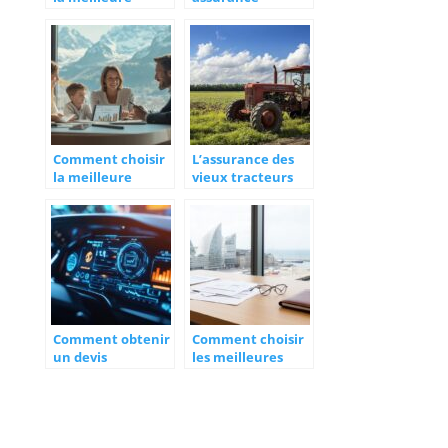
assurance pour
habitation avis :
VTC et bénéficier
Trouver des
d’une protection
temoignages
optimale
fiables face aux
retours negatifs
Comment choisir
L’assurance des
la meilleure
vieux tracteurs
assurance vie en
agricoles de
Suisse romande
collection : guide
pour 2026
complet pour
protéger votre
patrimoine
Comment obtenir
Comment choisir
un devis
les meilleures
d’assurance auto
assurances de
gratuit en
professionnels au
quelques minutes
Havre