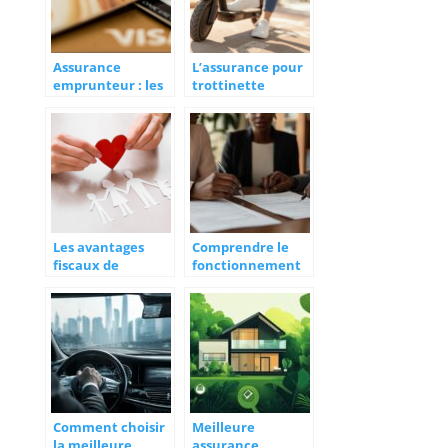
Assurance
L’assurance pour
emprunteur : les
trottinette
nombreux
electrique : un
avantages a la
besoin en
souscription
question
Les avantages
Comprendre le
fiscaux de
fonctionnement
l’assurance vie
d’une assurance
après 8 ans
emprunteur pour
votre prêt
immobilier
Comment choisir
Meilleure
la meilleure
assurance