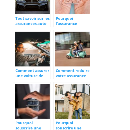
Tout savoir sur les
Pourquoi
assurances auto
l’assurance
responsabilité
civile est un
élément
fondamental de
l’assurance
habitation ?
Comment assurer
Comment reduire
une voiture de
votre assurance
plus de 10 ans ?
scooter ?
Pourquoi
Pourquoi
souscrire une
souscrire une