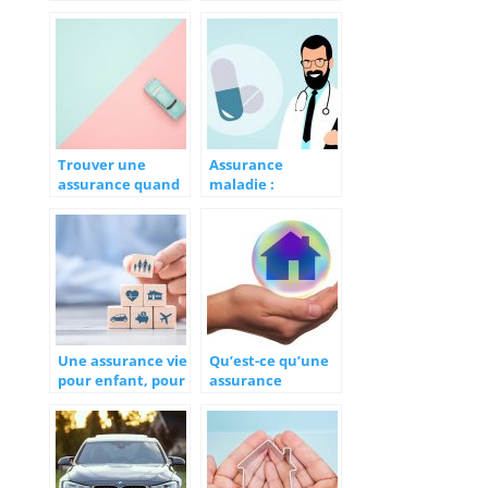
crédits avec un
après une
courtier
résiliation : les
conseils pratiques
Trouver une
Assurance
assurance quand
maladie :
vous malussé
comment bien
choisir ?
Une assurance vie
Qu’est-ce qu’une
pour enfant, pour
assurance
un avenir
habitation ?
meilleur