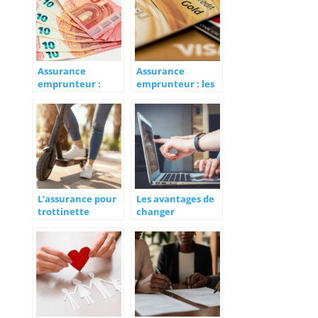
pret immobilier
Assurance
Assurance
emprunteur :
emprunteur : les
comment bien
nombreux
proteger votre
avantages a la
investissement
souscription
immobilier
L’assurance pour
Les avantages de
trottinette
changer
electrique : un
d’assureur avant
besoin en
le premier
question
anniversaire