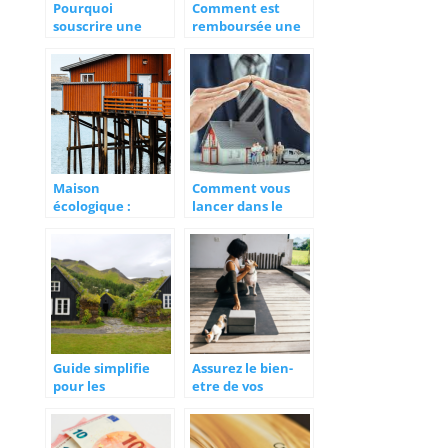
Pourquoi
Comment est
souscrire une
remboursée une
assurance en
téléconsultation ?
ligne ?
Maison
Comment vous
écologique :
lancer dans le
quelle assurance
courtage en
habitation choisir
assurance?
?
Guide simplifie
Assurez le bien-
pour les
etre de vos
nouveaux
animaux avec
acheteurs :
une assurance
l’assurance de
adaptee