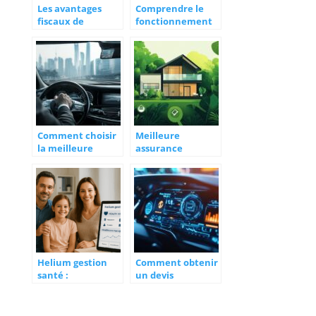
Les avantages
Comprendre le
fiscaux de
fonctionnement
l’assurance vie
d’une assurance
après 8 ans
emprunteur pour
votre prêt
immobilier
Comment choisir
Meilleure
la meilleure
assurance
assurance pour
habitation avis :
VTC et bénéficier
Trouver des
d’une protection
temoignages
optimale
fiables face aux
retours negatifs
Helium gestion
Comment obtenir
santé :
un devis
innovations
d’assurance auto
économiques et
gratuit en
industrielles qui
quelques minutes