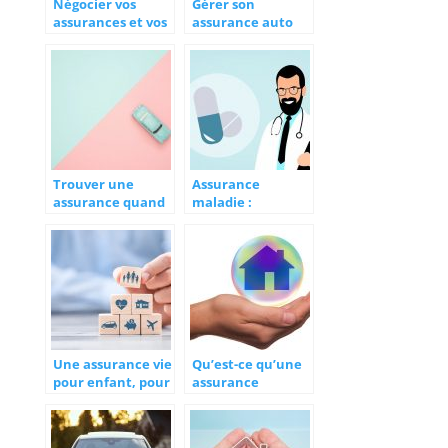
Négocier vos
Gérer son
assurances et vos
assurance auto
crédits avec un
après une
courtier
résiliation : les
conseils pratiques
Trouver une
Assurance
assurance quand
maladie :
vous malussé
comment bien
choisir ?
Une assurance vie
Qu’est-ce qu’une
pour enfant, pour
assurance
un avenir
habitation ?
meilleur