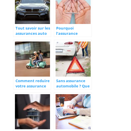
Tout savoir sur les
Pourquoi
assurances auto
l’assurance
responsabilité
civile est un
élément
fondamental de
l’assurance
habitation ?
Comment reduire
Sans assurance
votre assurance
automobile ? Que
scooter ?
risquez-vous ?