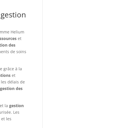
 gestion
comme Helium
essources
et
tion des
ments de soins
e grâce à la
ntions
et
 les délais de
gestion des
et la
gestion
urisée. Les
et les