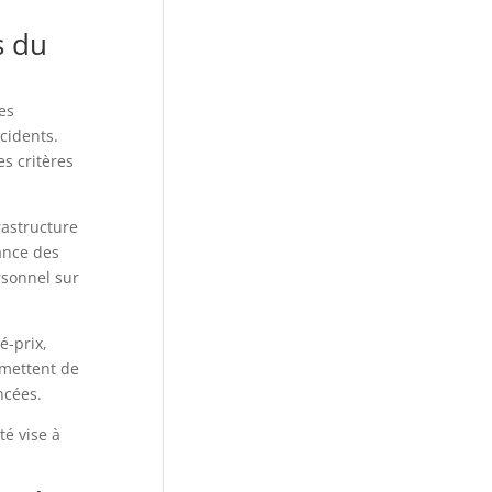
s du
es
cidents.
es critères
astructure
ance des
rsonnel sur
é-prix,
rmettent de
cées.
té vise à