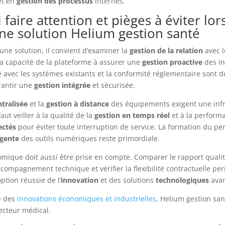
t en
gestion des processus
internes.
 faire attention et pièges à éviter lor
une solution Helium gestion santé
une solution, il convient d’examiner la
gestion de la relation
avec l
la capacité de la plateforme à assurer une
gestion proactive
des in
té avec les systèmes existants et la conformité réglementaire sont d
rantir une
gestion intégrée
et sécurisée.
tralisée
et la
gestion à distance
des équipements exigent une infr
faut veiller à la qualité de la
gestion en temps réel
et à la perform
ectés
pour éviter toute interruption de service. La formation du pe
igente
des outils numériques reste primordiale.
mique doit aussi être prise en compte. Comparer le rapport qualit
ccompagnement technique et vérifier la flexibilité contractuelle pe
ption réussie de l’
innovation
et des solutions
technologiques
avan
e des
innovations économiques et industrielles
, Helium gestion san
ecteur médical.