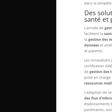
dans la tempête 
Des solu
santé et
L’arrivée de
gest
facilitent la
sant
la
gestion des 
données
et amél
et patients.
Les innovations
certification I
de
gestion des 
prise en charge
ressources médi
L’adoption de ce
des flux d’info
établissements 
partenaires, ouv