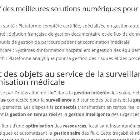
 des meilleures solutions numériques pour 
 santé : Plateforme complète certifiée, spécialisée en gestion auto
té : Solution française de gestion documentaire et de flux de don
Outils de gestion de parcours patient et coordination médicale
hcare : Systèmes d’information hospitaliers et gestion des équipe
th : Plateforme analytique pour la gestion des risques et des proc
t des objets au service de la surveilla
misation médicale
e par l’intégration de l’
IoT
dans la
gestion intégrée
des soins. He
que
connectée pour la
surveillance
à distance des patients et la
ges
ipements. Les dispositifs
connectés
transmettent en temps réel 
nt la
gestion en temps réel
et la
gestion intelligente
des urgences
fitent d’une
optimisation
des
ressources
, localisant instantanéme
tiques et automatisant la
gestionnaire
des flux. Cette traçabilité ré