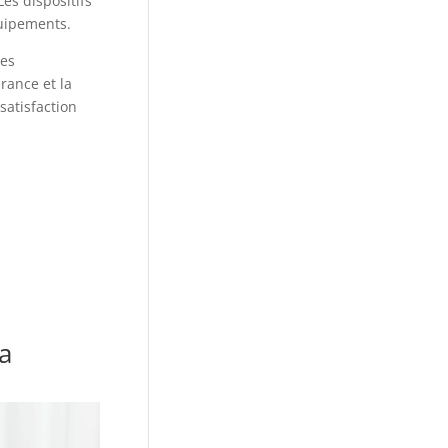
es dispositifs
quipements.
es
rance et la
satisfaction
a