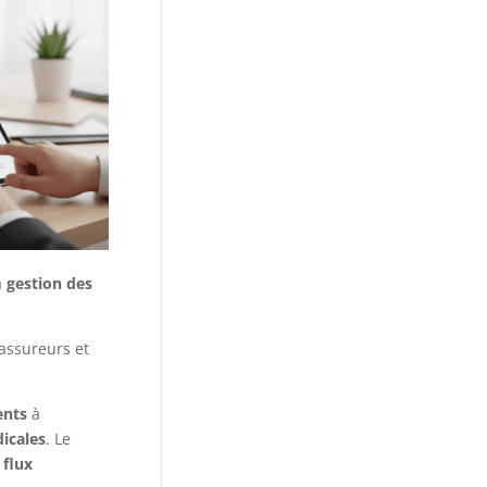
a
gestion des
 assureurs et
ents
à
icales
. Le
 flux