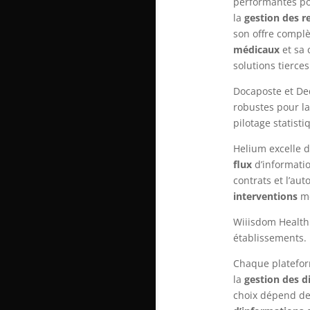
performantes po
la
gestion des r
son offre complè
médicaux
et sa 
solutions tierces
Docaposte et De
robustes pour l
pilotage statisti
Helium excelle 
flux
d’informatio
contrats et l’a
interventions
mé
Wiiisdom Health 
établissements.
Chaque platefor
la
gestion des di
choix dépend d