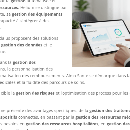
ur la
gestion
automatisée et
essources
. Helium se distingue par
te, sa
gestion des équipements
capacité à s’intégrer à des
.
dalus proposent des solutions
a
gestion des données
et le
que.
dans la
gestion des
ns, la personnalisation des
utomatisation des remboursements. Alma Santé se démarque dans l
dicales et la fluidité des parcours de soins.
cible la
gestion des risques
et l’optimisation des process pour les
me présente des avantages spécifiques, de la
gestion des traitem
spositifs
connectés, en passant par la
gestion des ressources méd
es besoins en
gestion des ressources hospitalières
, en
gestion des