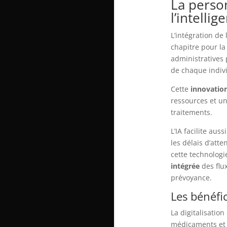
La person
l’intellig
L’intégration de l
chapitre pour l
administratives
de chaque indiv
Cette
innovatio
ressources et un
traitements.
L’IA facilite auss
les délais d’att
cette technologi
intégrée
des flu
prévoyance.
Les bénéfi
La digitalisation
médicaments et d