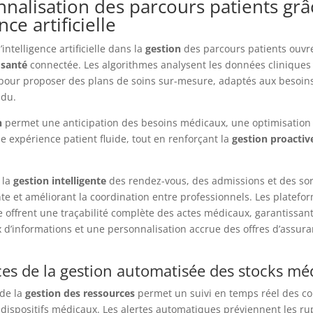
nalisation des parcours patients grâ
ence artificielle
’intelligence artificielle dans la
gestion
des parcours patients ouv
a
santé
connectée. Les algorithmes analysent les données cliniques
 pour proposer des plans de soins sur-mesure, adaptés aux besoins
idu.
n
permet une anticipation des besoins médicaux, une optimisation
e expérience patient fluide, tout en renforçant la
gestion proactiv
i la
gestion intelligente
des rendez-vous, des admissions et des sor
ente et améliorant la coordination entre professionnels. Les platef
e offrent une traçabilité complète des actes médicaux, garantissa
x d’informations et une personnalisation accrue des offres d’assura
ces de la gestion automatisée des stocks mé
 de la
gestion des ressources
permet un suivi en temps réel des 
ispositifs médicaux. Les alertes automatiques préviennent les rup