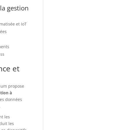
la gestion
matisée et IoT
nées
ments
ess
nce et
lium propose
tion à
des données
.
nt les
duit les