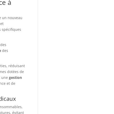
ce à
re un nouveau
 et
 spécifiques
 des
e
des
ties, réduisant
ormes dotées de
nt une
gestion
nce et de
dicaux
consommables,
tures, évitant