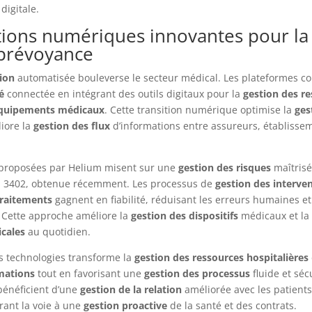
digitale.
tions numériques innovantes pour la
 prévoyance
ion
automatisée bouleverse le secteur médical. Les plateformes 
é
connectée en intégrant des outils digitaux pour la
gestion des r
équipements médicaux
. Cette transition numérique optimise la
ges
iore la
gestion des flux
d’informations entre assureurs, établisse
 proposées par Helium misent sur une
gestion des risques
maîtrisé
SAE 3402, obtenue récemment. Les processus de
gestion des interve
traitements
gagnent en fiabilité, réduisant les erreurs humaines et
. Cette approche améliore la
gestion des dispositifs
médicaux et la
cales
au quotidien.
s technologies transforme la
gestion des ressources hospitalières
rmations
tout en favorisant une
gestion des processus
fluide et séc
bénéficient d’une
gestion de la relation
améliorée avec les patients 
rant la voie à une
gestion proactive
de la santé et des contrats.