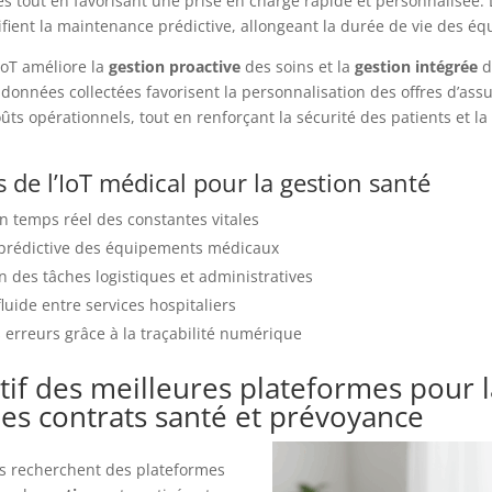
s tout en favorisant une prise en charge rapide et personnalisée. L
fient la maintenance prédictive, allongeant la durée de vie des é
l’IoT améliore la
gestion proactive
des soins et la
gestion intégrée
d
 données collectées favorisent la personnalisation des offres d’assu
ûts opérationnels, tout en renforçant la sécurité des patients et la 
s de l’IoT médical pour la gestion santé
n temps réel des constantes vitales
prédictive des équipements médicaux
 des tâches logistiques et administratives
luide entre services hospitaliers
 erreurs grâce à la traçabilité numérique
if des meilleures plateformes pour l
des contrats santé et prévoyance
es recherchent des plateformes