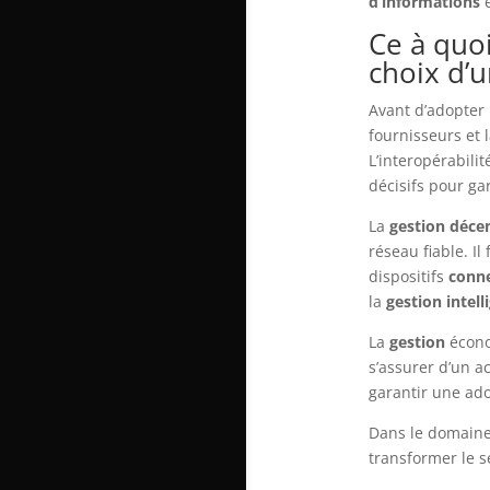
d’informations
e
Ce à quoi
choix d’
Avant d’adopter 
fournisseurs et 
L’interopérabili
décisifs pour ga
La
gestion décen
réseau fiable. Il 
dispositifs
conn
la
gestion intell
La
gestion
écono
s’assurer d’un a
garantir une ado
Dans le domain
transformer le s