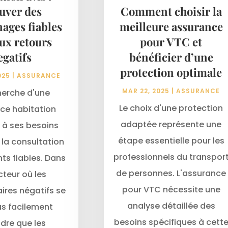
uver des
Comment choisir la
ages fiables
meilleure assurance
aux retours
pour VTC et
egatifs
bénéficier d’une
protection optimale
025
|
ASSURANCE
MAR 22, 2025
|
ASSURANCE
herche d'une
Le choix d'une protection
ce habitation
adaptée représente une
à ses besoins
étape essentielle pour les
 la consultation
professionnels du transpor
nts fiables. Dans
de personnes. L'assurance
cteur où les
pour VTC nécessite une
res négatifs se
analyse détaillée des
us facilement
besoins spécifiques à cett
dre que les