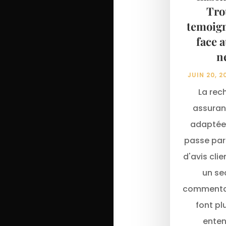
Tro
temoign
face 
n
JUIN 20, 2
La rec
assuran
adaptée 
passe par
d'avis clie
un se
commentai
font pl
enten