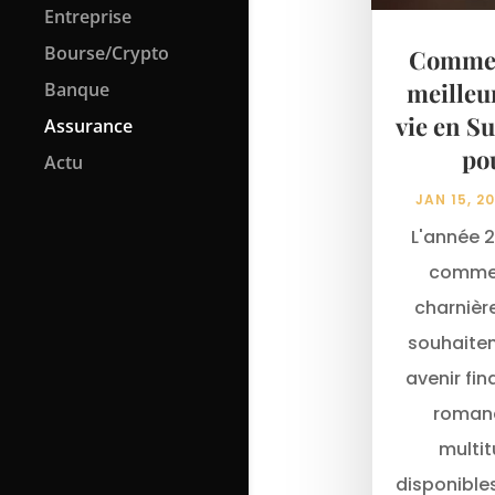
Entreprise
Bourse/Crypto
Comment
meilleu
Banque
vie en S
Assurance
po
Actu
JAN 15, 2
L'année 
comme 
charnièr
souhaiten
avenir fin
romand
multit
disponibles