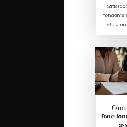
satisfact
fondament
et comme
Comp
fonction
as