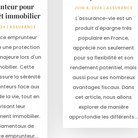
nteur pour
JUIN 4, 2024
|
ASSURANCE
êt immobilier
L'assurance-vie est un
024
|
ASSURANCE
produit d'épargne très
nce emprunteur
populaire en France,
e une protection
apprécié non seulement
majeure lors d'un
pour sa flexibilité et son
obilier. Cette
rendement potentiel, mais
ssure la sérénité
aussi pour ses nombreux
nteurs face aux
avantages fiscaux. Dans
e la vie, tout en
cet article, nous allons
risant leur
explorer de manière
ment immobilier.
approfondie les différents..
damentaux de
ce emprunteur...