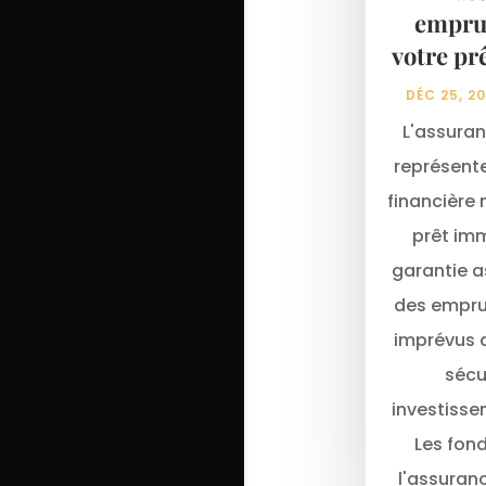
empru
votre pr
DÉC 25, 2
L'assura
représent
financière 
prêt imm
garantie a
des empru
imprévus d
sécu
investisse
Les fon
l'assuran