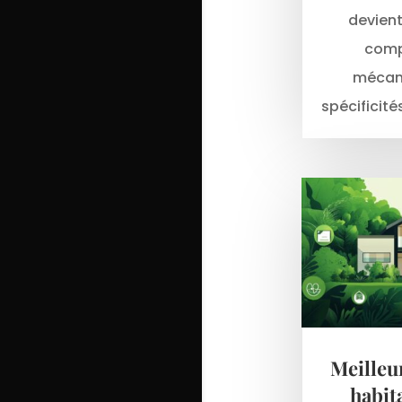
devient
comp
mécani
spécificités
Meilleu
habita