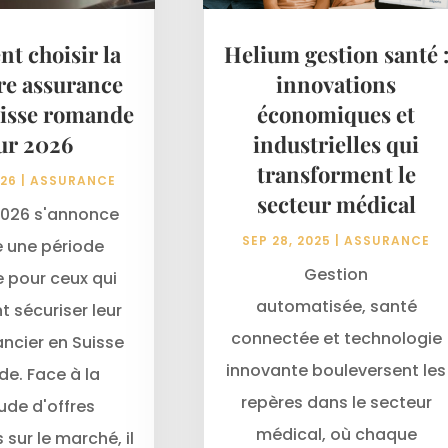
 choisir la
Helium gestion santé 
re assurance
innovations
uisse romande
économiques et
ur 2026
industrielles qui
transforment le
026
|
ASSURANCE
secteur médical
2026 s'annonce
SEP 28, 2025
|
ASSURANCE
une période
Gestion
e pour ceux qui
automatisée, santé
t sécuriser leur
connectée et technologie
ancier en Suisse
innovante bouleversent les
e. Face à la
repères dans le secteur
ude d'offres
médical, où chaque
 sur le marché, il