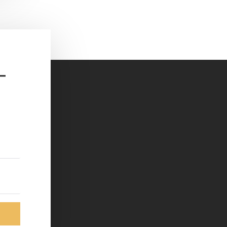
S »
-