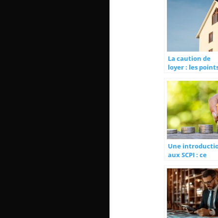
La caution de
loyer : les point
essentiels
Une introducti
aux SCPI : ce
qu’elles sont et
comment elles
fonctionnent