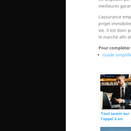
meilleures garan
L’assurance emp
projet immobilie
vie. Il est donc
le marché afin de
Pour compléter 
Guide simplifi
Tout savoir sur
l’appel à un
courtier
immobilier