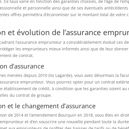
. Ce taux varie en fonction des garanties choisies, de l’âge de l’e
fessionnelle et personnelle ainsi que de ses éventuels antécédent
ntes offres permettra d’économiser sur le montant total de votre c
ion et évolution de l’assurance empru
encadrant l’assurance emprunteur a considérablement évolué ces de
rotéger les emprunteurs mieux informés ainsi que de leur donner l
ement de contrat.
ion d’assurance
es menées depuis 2010 (loi Lagarde), vous avez désormais la facul
assurance emprunteur. Vous pourrez opter pour un contrat extérie
e établissement de crédit, à condition que les garanties soient au
elles du contrat de groupe.
tion et le changement d’assurance
mon de 2014 et l’amendement Bourquin en 2018, vous êtes en droit 
emprunteur et d’en souscrire une nouvelle pendant toute la durée 
rmet aux emprunteurs de profiter des baisses de tarifs ou de bénéf