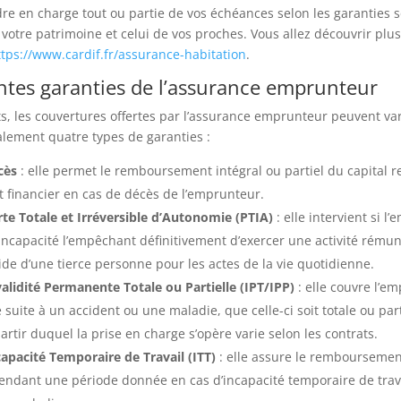
re en charge tout ou partie de vos échéances selon les garanties s
 votre patrimoine et celui de vos proches. Vous allez découvrir plus
ttps://www.cardif.fr/assurance-habitation
.
entes garanties de l’assurance emprunteur
ts, les couvertures offertes par l’assurance emprunteur peuvent va
lement quatre types de garanties :
cès
: elle permet le remboursement intégral ou partiel du capital r
t financier en cas de décès de l’emprunteur.
rte Totale et Irréversible d’Autonomie (PTIA)
: elle intervient si l
ncapacité l’empêchant définitivement d’exercer une activité rémun
aide d’une tierce personne pour les actes de la vie quotidienne.
validité Permanente Totale ou Partielle (IPT/IPP)
: elle couvre l’e
é suite à un accident ou une maladie, que celle-ci soit totale ou part
partir duquel la prise en charge s’opère varie selon les contrats.
capacité Temporaire de Travail (ITT)
: elle assure le remboursemen
endant une période donnée en cas d’incapacité temporaire de trav