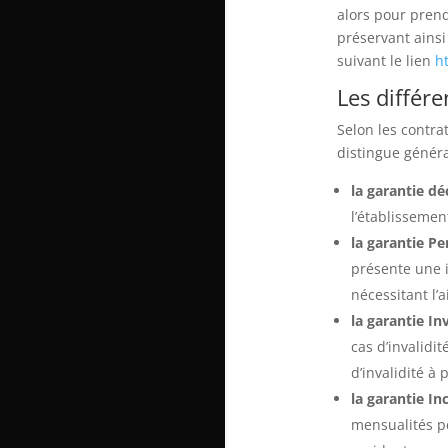
alors pour prend
préservant ainsi
suivant le lien
h
Les différ
Selon les contra
distingue généra
la garantie dé
l’établissemen
la garantie Pe
présente une i
nécessitant l’
la garantie In
cas d’invalidit
d’invalidité à 
la garantie In
mensualités p