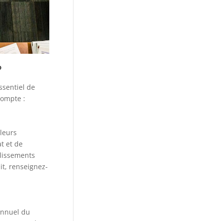
?
ssentiel de
compte :
leurs
t et de
blissements
t, renseignez-
annuel du