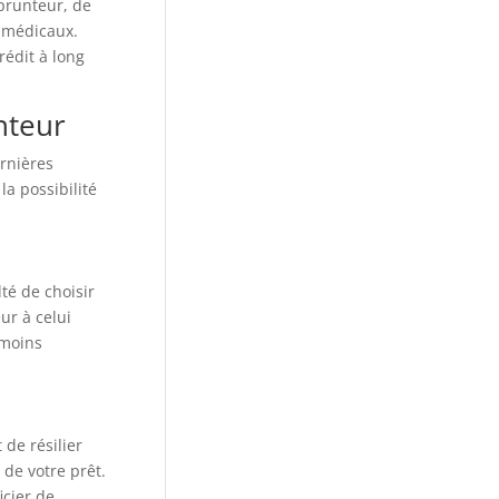
mprunteur, de
s médicaux.
rédit à long
nteur
rnières
a possibilité
té de choisir
ur à celui
 moins
de résilier
de votre prêt.
icier de