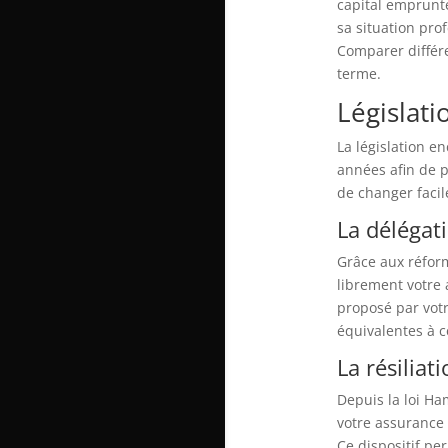
capital emprunté
sa situation pro
Comparer différe
terme.
Législat
La législation 
années afin de p
de changer facil
La délégat
Grâce aux réform
librement votre 
proposé par votr
équivalentes à c
La résilia
Depuis la loi Ha
votre assurance 
Ce dispositif pe