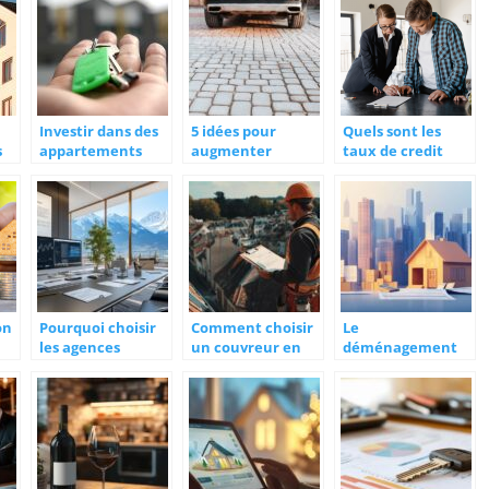
Investir dans des
5 idées pour
Quels sont les
s
appartements
augmenter
taux de credit
locatifs a Nantes :
l’espace de
immobilier a la
cela vaut-il la
stationnement
caisse d’epargne ?
peine ?
dans votre jardin
on
Pourquoi choisir
Comment choisir
Le
les agences
un couvreur en
déménagement
immobilières 4807
Loire-Atlantique
et la taxe
pour vos projets
pour vos travaux
d’habitation : Les
en Haute-Savoie ?
de toiture ?
erreurs à éviter
lors de votre
changement
d’adresse