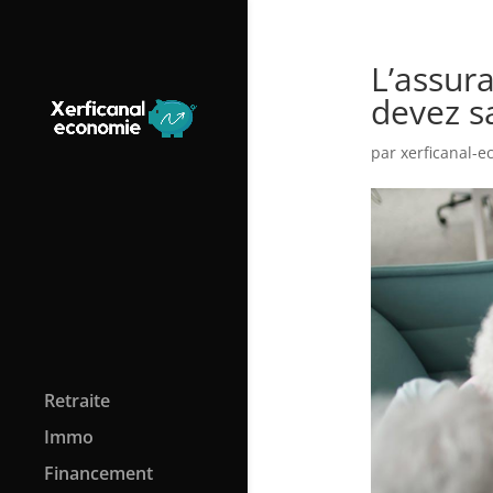
L’assur
devez sa
par
xerficanal-
Retraite
Immo
Financement