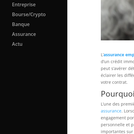
Entreprise
Bourse/Crypto
Banque
Assurance
Actu
L’
assurance emp
d’un crédit immo
peut s’avérer dé
éclairer les dif
votre contrat.
Pourquoi
L’une des premi
assurance
. Lors
engagement porte
personnelle et p
importantes sur