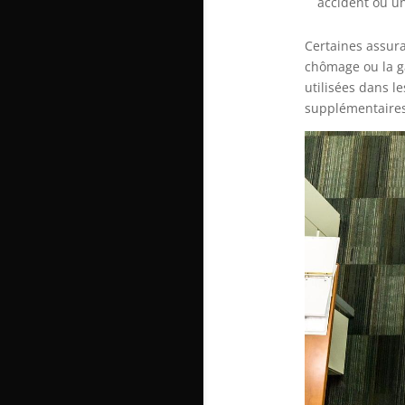
accident ou u
Certaines assur
chômage ou la ga
utilisées dans l
supplémentaires