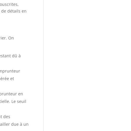
ouscrites,
 de détails en
rier. On
estant dû à
’emprunteur
érée et
mprunteur en
ielle. Le seuil
t des
ailler due à un