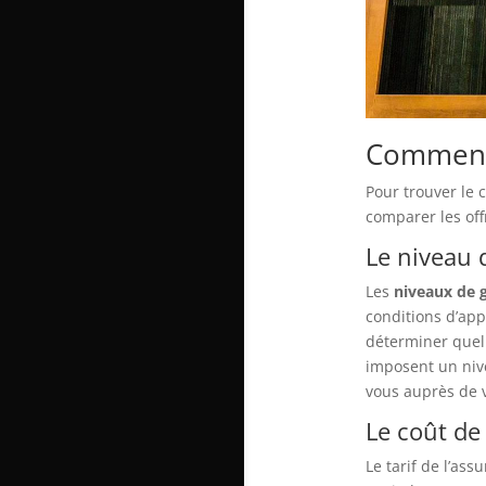
Comment 
Pour trouver le 
comparer les off
Le niveau 
Les
niveaux de 
conditions d’app
déterminer quell
imposent un niv
vous auprès de v
Le coût de
Le tarif de l’a