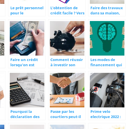
Le prêt personnel
L’obtention de
Faire des travaux
pour le
crédit facile ? Vers
dans sa maison,
 la
financement
quel
comment avoir
e
rapide d’un projet
établissement se
l’argent ?
diriger ?
Faire un crédit
Comment réussir
Les modes de
lorsqu’on est
à investir son
financement qui
résident suisse.
argent ?
existent
?
actuellement
Pourquoi la
Passe par les
Prime velo
déclaration des
courtiers peut-il
electrique 2022 :
impôts est
augmenter vos
Comment obtenir
?
importante ?
chances d’obtenir
une aide pour