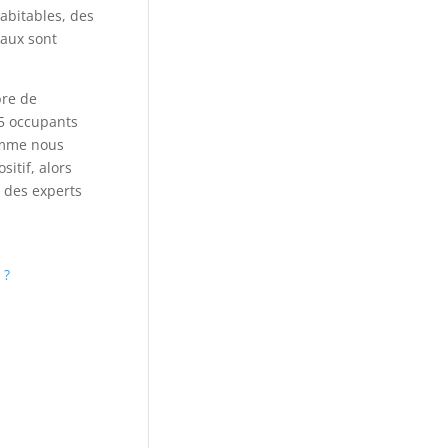
abitables, des
vaux sont
bre de
 5 occupants
Comme nous
itif, alors
à des experts
 ?