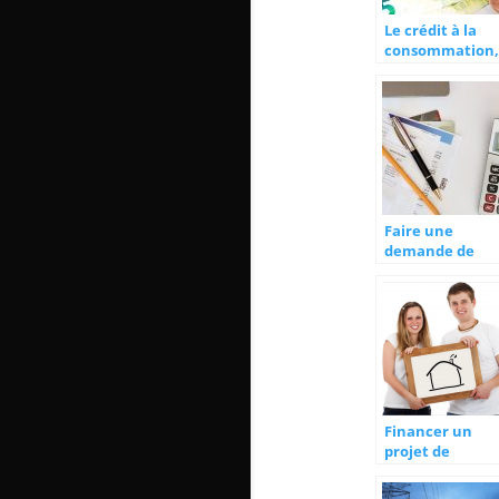
Le crédit à la
consommation,
l’importance de
simulation via l
web
Faire une
demande de
crédit en ligne,
comment faire 
Financer un
projet de
construction :
comment faire 