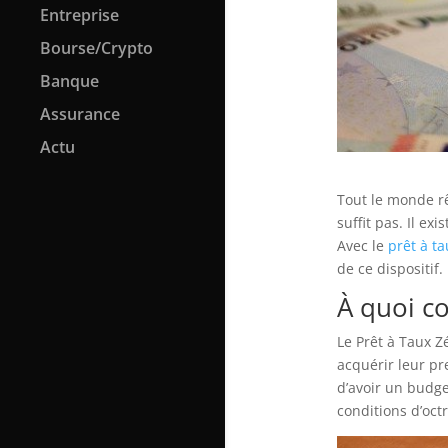
Entreprise
Bourse/Crypto
Banque
Assurance
Actu
Tout le monde rê
suffit pas. Il ex
Avec le
prêt à t
de ce dispositif.
À quoi co
Le Prêt à Taux Z
acquérir leur pr
d’avoir un budget
conditions d’oct