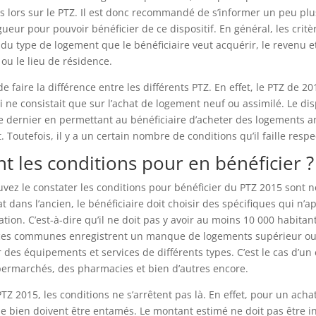
 lors sur le PTZ. Il est donc recommandé de s’informer un peu plu
gueur pour pouvoir bénéficier de ce dispositif. En général, les critè
du type de logement que le bénéficiaire veut acquérir, le revenu e
u le lieu de résidence.
de faire la différence entre les différents PTZ. En effet, le PTZ de 
i ne consistait que sur l’achat de logement neuf ou assimilé. Le dis
e dernier en permettant au bénéficiaire d’acheter des logements a
Toutefois, il y a un certain nombre de conditions qu’il faille respe
t les conditions pour en bénéficier ?
ez le constater les conditions pour bénéficier du PTZ 2015 sont 
at dans l’ancien, le bénéficiaire doit choisir des spécifiques qui n’
tion. C’est-à-dire qu’il ne doit pas y avoir au moins 10 000 habitants
es communes enregistrent un manque de logements supérieur ou é
ir des équipements et services de différents types. C’est le cas d’u
permarchés, des pharmacies et bien d’autres encore.
PTZ 2015, les conditions ne s’arrêtent pas là. En effet, pour un acha
le bien doivent être entamés. Le montant estimé ne doit pas être i