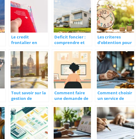
un emprunt
financer votre
rapide ?
achat ?
Le credit
Deficit foncier :
Les criteres
frontalier en
comprendre et
d’obtention pour
Suisse : une
exploiter cet
un credit
opportunite pour
avantage fiscal
bancaire
les frontaliers
Tout savoir sur la
Comment faire
Comment choisir
gestion de
une demande de
un service de
n
patrimoine à
micro credit
rachat d’or
Angers
facilement en
securise et fiable
es
ligne ?