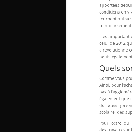
apportées depuis
conditions en vi
tournent autour 
remboursement o
Il est important 
celui de 2012 qu
a révolutionné c
neufs également. 
Quels son
Comme vous pouv
Ainsi, pour l’ach
pas à l’aggloméra
également que c
doit aussi y avo
scolaire, des su
Pour l’octroi du 
des travaux sur 