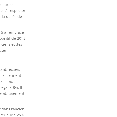
s sur les
res à respecter
t la durée de
2015 a remplacé
positif de 2015
nciens et des
cter.
nombreuses.
appartiennent
. Il faut
gal à 8%. Il
n établissement
t dans l’ancien,
nférieur à 25%.