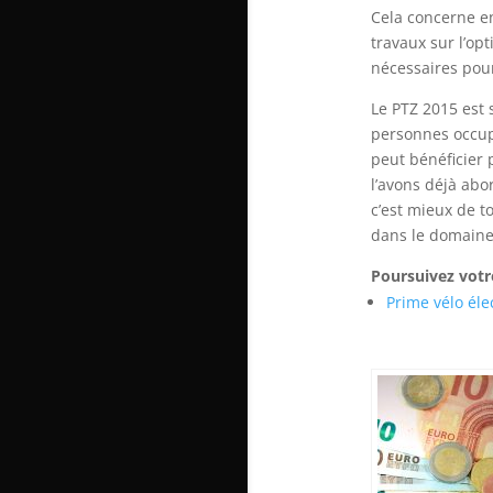
Cela concerne e
travaux sur l’op
nécessaires pour
Le PTZ 2015 est 
personnes occup
peut bénéficier
l’avons déjà abo
c’est mieux de t
dans le domaine
Poursuivez votre
Prime vélo éle