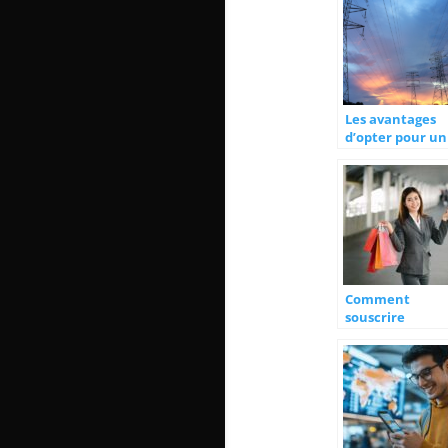
Les avantages
d’opter pour un
fournisseur
d’electricite de
qualite
Comment
souscrire
facilement à u
crédit conso en
ligne : démarch
et avantages