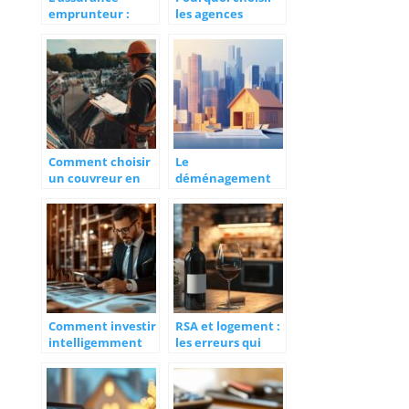
emprunteur :
les agences
qu’est-ce que vous
immobilières 4807
devez savoir sur le
pour vos projets
sujet ?
en Haute-Savoie ?
Comment choisir
Le
un couvreur en
déménagement
Loire-Atlantique
et la taxe
pour vos travaux
d’habitation : Les
de toiture ?
erreurs à éviter
lors de votre
changement
d’adresse
Comment investir
RSA et logement :
intelligemment
les erreurs qui
dans l’immobilier
peuvent
ancien rénové
compromettre
grâce à la
votre dossier
défiscalisation