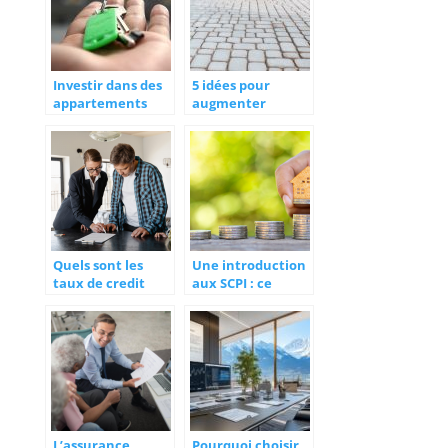
Investir dans des
5 idées pour
appartements
augmenter
locatifs a Nantes :
l’espace de
cela vaut-il la
stationnement
peine ?
dans votre jardin
Quels sont les
Une introduction
taux de credit
aux SCPI : ce
immobilier a la
qu’elles sont et
caisse d’epargne ?
comment elles
fonctionnent
L’assurance
Pourquoi choisir