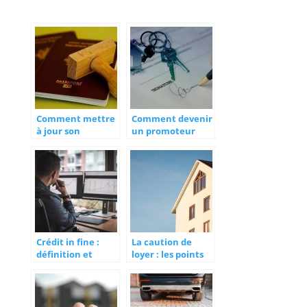
Comment mettre
Comment devenir
à jour son
un promoteur
passeport ?
immobilier privé ?
Crédit in fine :
La caution de
définition et
loyer : les points
avantages
essentiels