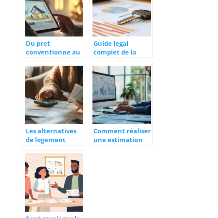
Du pret
Guide legal
conventionne au
complet de la
PTZ : explorez les
location de
options avec le
voiture entre
simulateur de
particuliers : vos
pret immobilier
droits et
du Credit Agricole
obligations
Les alternatives
Comment réaliser
de logement
une estimation
accessibles aux
maison précise et
allocataires du
gratuite en ligne ?
RSA et leurs droits