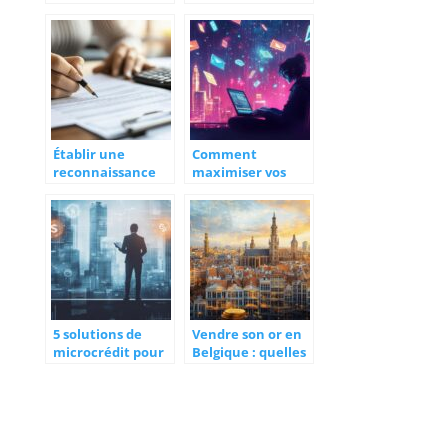
meilleures
obtenir un
stratégies pour
numéro et
une planification
devenir
financière précise
allocataire pour
et l’élimination
accéder aux
des dettes
prestations
familiales
Établir une
Comment
reconnaissance
maximiser vos
de dette en bonne
économies avec
et due forme :
un agrégateur de
démarches,
cashbacks et
valeur probante
codes promo
et modèles
recommandés
5 solutions de
Vendre son or en
microcrédit pour
Belgique : quelles
accéder aux
alternatives
moyens
s’offrent à vous
d’emprunter
au-delà des
quand on est sans
acheteurs
revenus
traditionnels ?