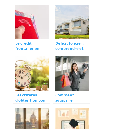
solution efficace
fournisseur
pour réduire ses
d’electricite de
charges
qualite
Le credit
Deficit foncier :
frontalier en
comprendre et
Suisse : une
exploiter cet
opportunite pour
avantage fiscal
les frontaliers
Les criteres
Comment
d’obtention pour
souscrire
un credit
facilement à un
bancaire
crédit conso en
ligne : démarches
et avantages