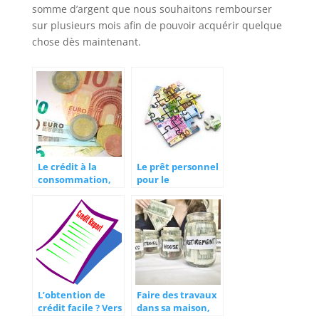
somme d’argent que nous souhaitons rembourser
sur plusieurs mois afin de pouvoir acquérir quelque
chose dès maintenant.
Le crédit à la
Le prêt personnel
consommation,
pour le
l’importance de la
financement
simulation via le
rapide d’un projet
web
L’obtention de
Faire des travaux
crédit facile ? Vers
dans sa maison,