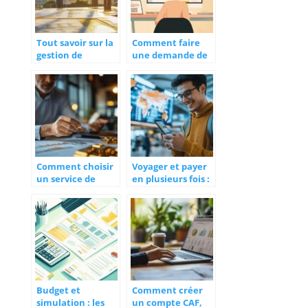
Tout savoir sur la
Comment faire
gestion de
une demande de
patrimoine à
micro credit
Angers
facilement en
ligne ?
Comment choisir
Voyager et payer
un service de
en plusieurs fois :
rachat d’or
les meilleures
securise et fiable
options
disponibles pour
des transactions
sécurisées
Budget et
Comment créer
simulation : les
un compte CAF,