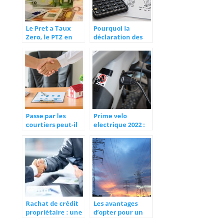
Le Pret a Taux
Pourquoi la
Zero, le PTZ en
déclaration des
2015 : Quels sont
impôts est
vos avantages ?
importante ?
Passe par les
Prime velo
courtiers peut-il
electrique 2022 :
augmenter vos
Comment obtenir
chances d’obtenir
une aide pour
un emprunt
financer votre
rapide ?
achat ?
Rachat de crédit
Les avantages
propriétaire : une
d’opter pour un