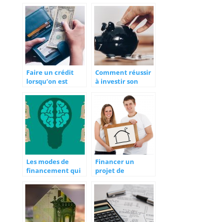
quel
comment avoir
établissement se
l’argent ?
diriger ?
Faire un crédit
Comment réussir
lorsqu’on est
à investir son
résident suisse.
argent ?
Les modes de
Financer un
financement qui
projet de
existent
construction :
actuellement
comment faire ?