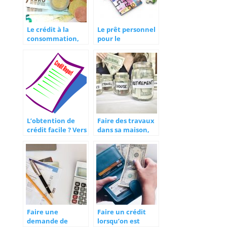
Le crédit à la
Le prêt personnel
consommation,
pour le
l’importance de la
financement
simulation via le
rapide d’un projet
web
L’obtention de
Faire des travaux
crédit facile ? Vers
dans sa maison,
quel
comment avoir
établissement se
l’argent ?
diriger ?
Faire une
Faire un crédit
demande de
lorsqu’on est