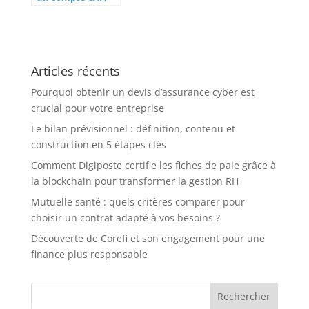
obtenir un
numéro et
devenir
allocataire pour
accéder aux
Articles récents
prestations
familiales
Pourquoi obtenir un devis d’assurance cyber est
crucial pour votre entreprise
Le bilan prévisionnel : définition, contenu et
construction en 5 étapes clés
Comment Digiposte certifie les fiches de paie grâce à
la blockchain pour transformer la gestion RH
Mutuelle santé : quels critères comparer pour
choisir un contrat adapté à vos besoins ?
Découverte de Corefi et son engagement pour une
finance plus responsable