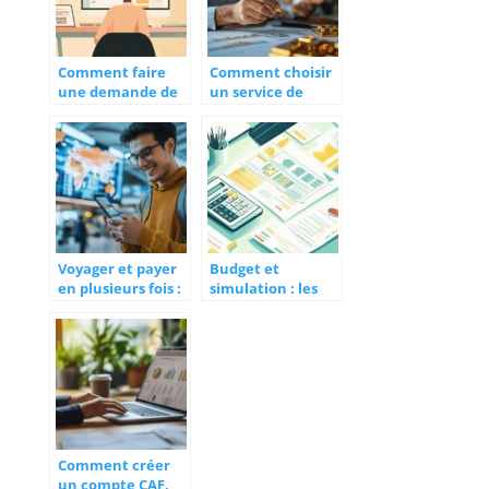
Comment faire
Comment choisir
une demande de
un service de
micro credit
rachat d’or
facilement en
securise et fiable
ligne ?
Voyager et payer
Budget et
en plusieurs fois :
simulation : les
les meilleures
meilleures
options
stratégies pour
disponibles pour
une planification
des transactions
financière précise
sécurisées
et l’élimination
des dettes
Comment créer
un compte CAF,