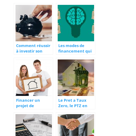
crédit en ligne,
résident suisse.
comment faire ?
Comment réussir
Les modes de
à investir son
financement qui
argent ?
existent
actuellement
Financer un
Le Pret a Taux
projet de
Zero, le PTZ en
construction :
2015 : Quels sont
comment faire ?
vos avantages ?