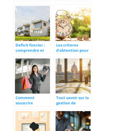
fournisseur
Suisse : une
d’electricite de
opportunite pour
qualite
les frontaliers
Deficit foncier :
Les criteres
comprendre et
d’obtention pour
exploiter cet
un credit
avantage fiscal
bancaire
Comment
Tout savoir sur la
souscrire
gestion de
facilement à un
patrimoine à
crédit conso en
Angers
ligne : démarches
et avantages