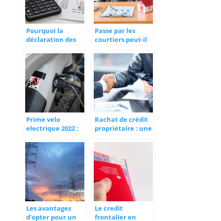
Pourquoi la
Passe par les
déclaration des
courtiers peut-il
impôts est
augmenter vos
importante ?
chances d’obtenir
un emprunt
rapide ?
Prime velo
Rachat de crédit
electrique 2022 :
propriétaire : une
Comment obtenir
solution efficace
une aide pour
pour réduire ses
financer votre
charges
achat ?
Les avantages
Le credit
d’opter pour un
frontalier en