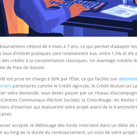
boursement s’étend de 6 mois à 7 ans, ce qui permet d’adapter le
s taux d’intérêt pratiqués sont relativement bas, entre 1,5% et 4% 
x des crédits à la consommation classiques. Un avantage notable d
ale de frais de dossier.
êt est prise en charge à 50% par l’État, ce qui facilite son
obtentio
nciers
partenaires comme le Crédit Agricole, le Crédit Mutuel ou 
nitier votre demande, vous devez passer par un réseau d’accompag
 (Centres Communaux d’Action Sociale), la Croix-Rouge, les Restos
tions d’insertion qui évalueront votre projet avant de le transmettr
aires.
ossier accepté, le déblocage des fonds intervient dans un délai d
t au long de la durée du remboursement, un suivi de votre projet 