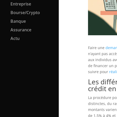
Entreprise
Bourse/Crypto
Banque
Assurance
Actu
Faire une
deman
n’ayant pas accè
aux individus av
de financer un p
suivre pour
réal
Les diff
crédit en
La procédure po
distinctes, du r
montants varient
de 1,5% à 4% et