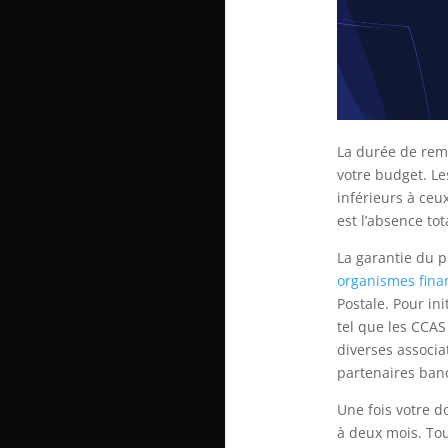
La durée de rem
votre budget. Le
inférieurs à ceu
est l’absence tot
La garantie du pr
organismes fina
Postale. Pour i
tel que les CCAS
diverses associa
partenaires banc
Une fois votre d
à deux mois. Tou