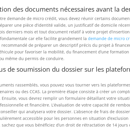
tion des documents nécessaires avant la 
votre demande de micro crédit, vous devez réunir certains documents 
éparer une pièce d’identité valide, un justificatif de domicile récen
ois derniers mois et tout document relatif à votre projet d’insertion
 fondamentale car elle facilite grandement la
demande de micro cr
si recommandé de préparer un descriptif précis du projet à financer,
véhicule pour favoriser la mobilité, du financement d’une formation
 ou même du permis de conduire.
us de soumission du dossier sur les platefo
cuments rassemblés, vous pouvez vous tourner vers les plateformes
naires ou des CCAS. La première étape consiste à créer un compte
i. Ensuite, vous devrez remplir un formulaire détaillant votre situat
fessionnelle et financière. L’évaluation de votre capacité de remb
conseiller qui analysera votre dossier. L’absence de frais de dossie
lièrement accessible pour les personnes en situation d’exclusion 
, sachez que vous bénéficiez d’un droit de rétractation de 14 jours