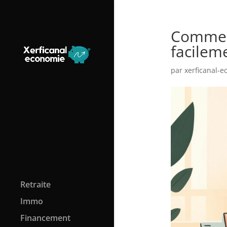
Comment
facileme
par
xerficanal-
Retraite
Immo
Financement