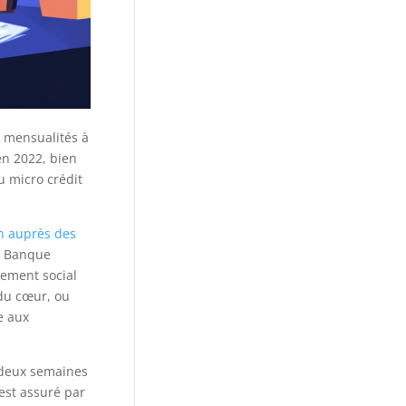
s mensualités à
en 2022, bien
u micro crédit
n auprès des
La Banque
nement social
 du cœur, ou
e aux
e deux semaines
est assuré par