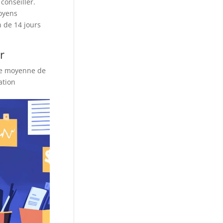
conseiller.
moyens
n de 14 jours
r
ne moyenne de
ation