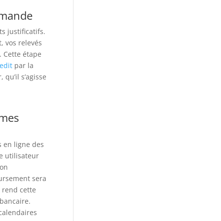
demande
justificatifs.
t, vos relevés
. Cette étape
edit
par la
 qu’il s’agisse
rmes
 en ligne des
 utilisateur
ion
oursement sera
r rend cette
bancaire.
 calendaires