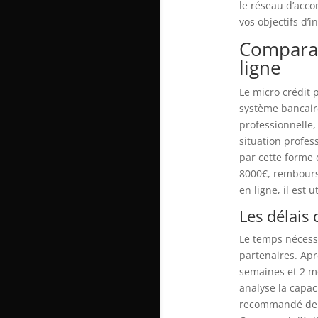
le réseau d’acco
vos objectifs d’i
Comparai
ligne
Le micro crédit
système bancaire 
professionnelle,
situation profes
par cette forme
8000€, remboursa
en ligne, il est
Les délais
Le temps nécessa
partenaires. Apr
semaines et 2 m
analyse la capa
recommandé de s