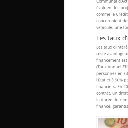
Communal d’Actio
évaluent les pro
comme le Crédit
concernaient des
véhicule, une fo
Les taux d’
Les taux d’intér
reste avantageux
financement est 
(Taux Annuel Effe
personnes en sit
l’État et à 50% 
financiers. En 2
contrat, un droi
la durée du rem
financé, garantis