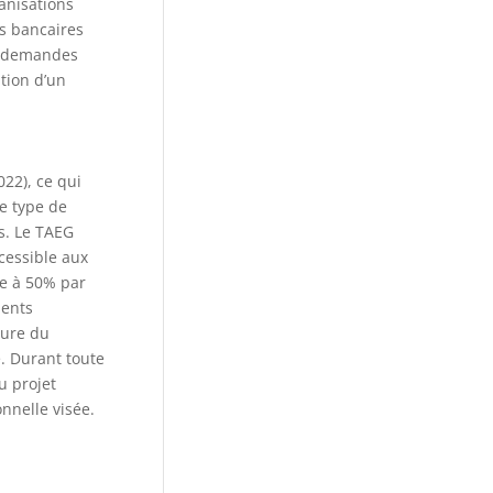
anisations
es bancaires
es demandes
ation d’un
022), ce qui
e type de
s. Le TAEG
ccessible aux
ge à 50% par
ments
ture du
e. Durant toute
u projet
onnelle visée.