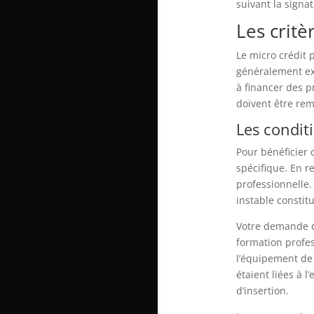
suivant la signa
Les critè
Le micro crédit
généralement ex
à financer des pr
doivent être rem
Les condit
Pour bénéficier 
spécifique. En r
professionnelle
instable constitu
Votre demande do
formation profes
l’équipement de
étaient liées à l
d’insertion.