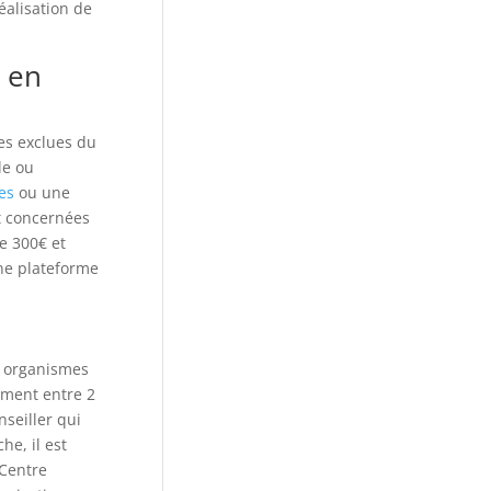
éalisation de
 en
es exclues du
le ou
es
ou une
nt concernées
e 300€ et
une plateforme
s organismes
ement entre 2
seiller qui
e, il est
Centre