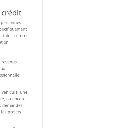
 crédit
s personnes
spécifiquement
ertains critères
ation.
e revenus
 ou
ssionnelle
 véhicule, une
té, ou encore
des demandes
 les projets