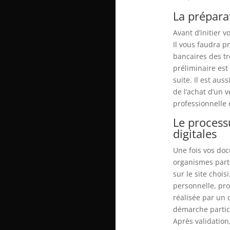
La prépara
Avant d’initier 
Il vous faudra pr
bancaires des tr
préliminaire est
suite. Il est aus
de l’achat d’un 
professionnelle
Le process
digitales
Une fois vos do
organismes parte
sur le site chois
personnelle, pro
réalisée par un 
démarche particu
Après validation