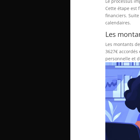
Le processus im
Cette étape est 
financiers. Suite
calendaires.
Les montan
Les montants de
3627€ accordés 
personnelle et d