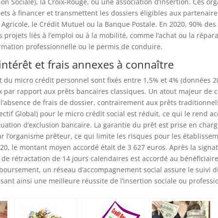
n Sociale), la Croix-Rouge, ou une association d’insertion. Ces org
jets à financer et transmettent les dossiers éligibles aux partenair
 Agricole, le Crédit Mutuel ou la Banque Postale. En 2020, 90% d
 projets liés à l’emploi ou à la mobilité, comme l’achat ou la répar
rmation professionnelle ou le permis de conduire.
intérêt et frais annexes à connaître
êt du micro crédit personnel sont fixés entre 1,5% et 4% (données 2
 par rapport aux prêts bancaires classiques. Un atout majeur de c
l’absence de frais de dossier, contrairement aux prêts traditionnel
ctif Global) pour le micro crédit social est réduit, ce qui le rend a
uation d’exclusion bancaire. La garantie du prêt est prise en char
par l’organisme prêteur, ce qui limite les risques pour les établisse
020, le montant moyen accordé était de 3 627 euros. Après la signa
t de rétractation de 14 jours calendaires est accordé au bénéficiair
boursement, un réseau d’accompagnement social assure le suivi d
sant ainsi une meilleure réussite de l’insertion sociale ou professi