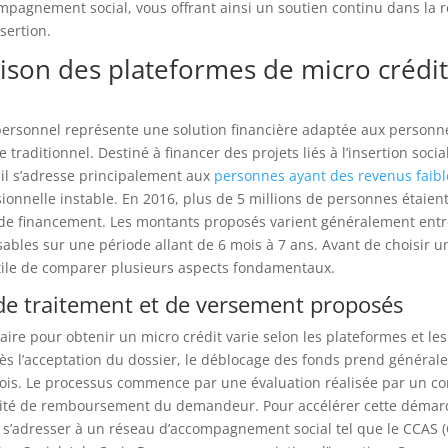
mpagnement social, vous offrant ainsi un soutien continu dans la r
nsertion.
son des plateformes de micro crédit
 personnel représente une solution financière adaptée aux personn
traditionnel. Destiné à financer des projets liés à l’insertion socia
 il s’adresse principalement aux
personnes ayant des revenus faibl
sionnelle instable. En 2016, plus de 5 millions de personnes étaie
 de financement. Les montants proposés varient généralement entr
bles sur une période allant de 6 mois à 7 ans. Avant de choisir 
 utile de comparer plusieurs aspects fondamentaux.
 de traitement et de versement proposés
ire pour obtenir un micro crédit varie selon les plateformes et le
ès l’acceptation du dossier, le déblocage des fonds prend général
ois. Le processus commence par une évaluation réalisée par un con
cité de remboursement du demandeur. Pour accélérer cette démarch
’adresser à un réseau d’accompagnement social tel que le CCAS (