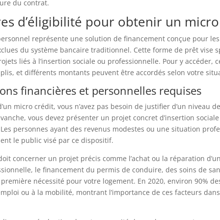
ture du contrat.
res d’éligibilité pour obtenir un micro
 personnel représente une solution de financement conçue pour le
clues du système bancaire traditionnel. Cette forme de prêt vise 
ojets liés à l’insertion sociale ou professionnelle. Pour y accéder, c
plis, et différents montants peuvent être accordés selon votre situ
ions financières et personnelles requises
d’un micro crédit, vous n’avez pas besoin de justifier d’un niveau d
evanche, vous devez présenter un projet concret d’insertion sociale
. Les personnes ayant des revenus modestes ou une situation profe
ent le public visé par ce dispositif.
it concerner un projet précis comme l’achat ou la réparation d’un
sionnelle, le financement du permis de conduire, des soins de san
 première nécessité pour votre logement. En 2020, environ 90% 
’emploi ou à la mobilité, montrant l’importance de ces facteurs dans