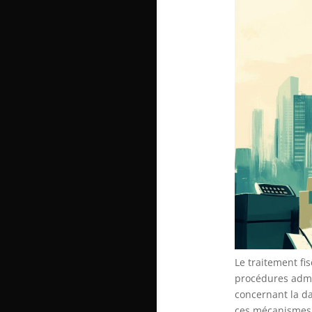
Le traitement fi
procédures admin
concernant la da
ces mécanismes p