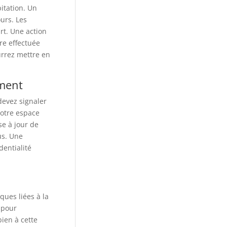
itation. Un
urs. Les
t. Une action
tre effectuée
rrez mettre en
ement
devez signaler
votre espace
se à jour de
us. Une
dentialité
ues liées à la
 pour
ien à cette