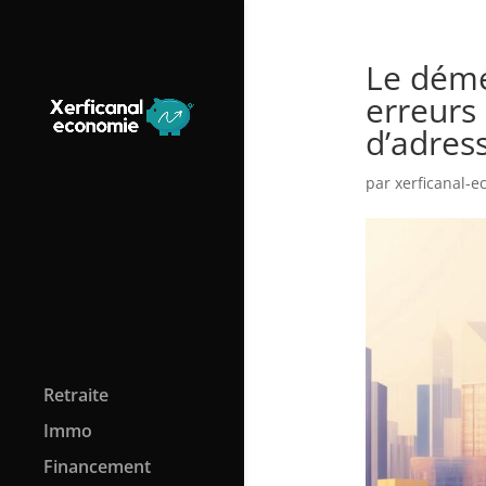
Le démé
erreurs
d’adres
par
xerficanal-
Retraite
Immo
Financement