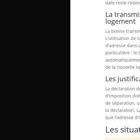
date reste rede
La transmi
logement
La bonne transm
L'utilisation de
d'adresse dans u
particulière : le
automatiquement
de la nouvelle ta
Les justifi
La déclaration d
d'imposition doi
de séparation, u
la déclaration. 
que l'adresse d'
Les situa