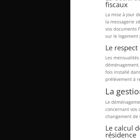
fiscaux
La mise à jour de
la messagerie sé
vos documents fi
sur le logement 
Le respect 
Les mensualités
déménagement. Il
fois installé da
prélèvement à ré
La gesti
Le déménagement 
concernant vos ob
changement de r
Le calcul 
résidence