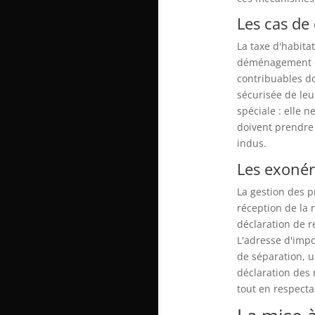
Les cas de
La taxe d'habita
déménagement en
contribuables do
sécurisée de le
spéciale : elle
doivent prendre 
indus.
Les exonér
La gestion des p
réception de la 
déclaration de r
L'adresse d'impo
de séparation, u
déclaration des 
tout en respectan