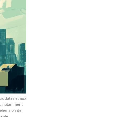
ux dates et aux
es, notamment
préhension de
scale.