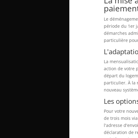
La mise 
paiemen
Le déménagement
période du 1er j
démarches admin
particulière pou
L'adaptati
La mensualisati
action de votre 
départ du logeme
particulier. À la
nouveau système
Les option
Pour votre nouve
de trois mois vi
l'adresse d'envo
déclaration de r