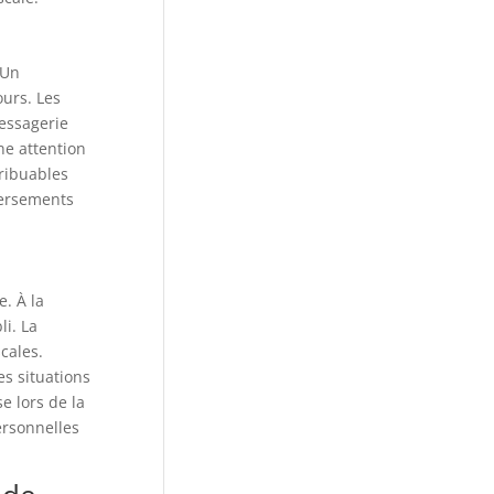
 Un
urs. Les
essagerie
ne attention
ribuables
 versements
. À la
li. La
cales.
es situations
e lors de la
ersonnelles