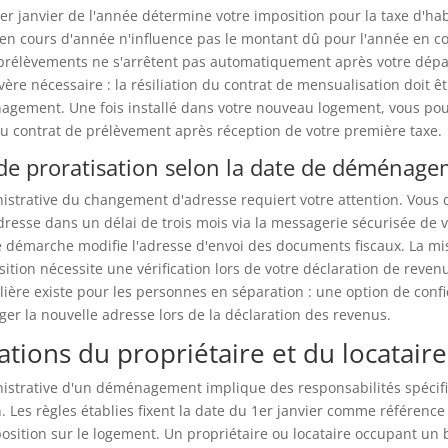
1er janvier de l'année détermine votre imposition pour la taxe d'hab
 cours d'année n'influence pas le montant dû pour l'année en co
prélèvements ne s'arrêtent pas automatiquement après votre dépar
vère nécessaire : la résiliation du contrat de mensualisation doit ê
agement. Une fois installé dans votre nouveau logement, vous pou
u contrat de prélèvement après réception de votre première taxe.
 de proratisation selon la date de déménag
istrative du changement d'adresse requiert votre attention. Vous 
dresse dans un délai de trois mois via la messagerie sécurisée de 
te démarche modifie l'adresse d'envoi des documents fiscaux. La mi
sition nécessite une vérification lors de votre déclaration de reven
ulière existe pour les personnes en séparation : une option de confi
er la nouvelle adresse lors de la déclaration des revenus.
ations du propriétaire et du locataire
istrative d'un déménagement implique des responsabilités spécifiq
n. Les règles établies fixent la date du 1er janvier comme référence
osition sur le logement. Un propriétaire ou locataire occupant un b