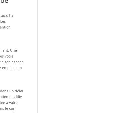
 de
caux. La
 Les
ention
ement. Une
ès votre
via son espace
re en place un
 dans un délai
sation modifie
tée à votre
ns le cas