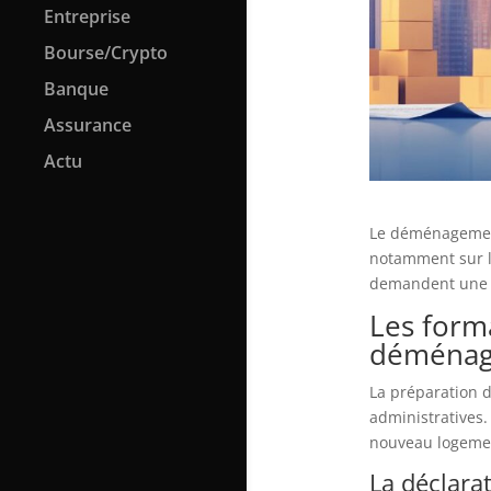
Entreprise
Bourse/Crypto
Banque
Assurance
Actu
Le déménagement
notamment sur le
demandent une at
Les forma
déména
La préparation 
administratives.
nouveau logeme
La déclara