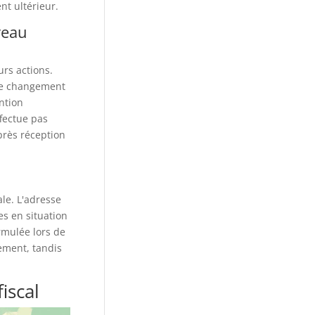
t ultérieur.
veau
rs actions.
 le changement
ntion
ffectue pas
rès réception
le. L'adresse
s en situation
rmulée lors de
dement, tandis
iscal