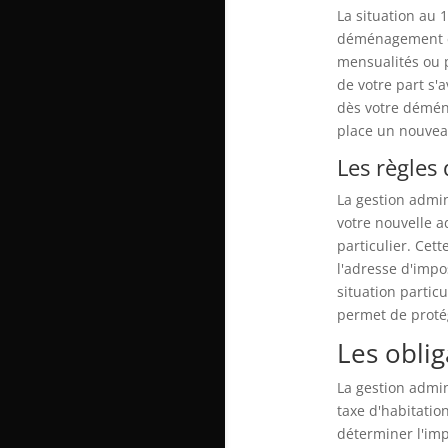
La situation au 
déménagement en
mensualités ou 
de votre part s'a
dès votre démén
place un nouvea
Les règles
La gestion admin
votre nouvelle a
particulier. Cet
l'adresse d'impo
situation partic
permet de protég
Les oblig
La gestion admin
taxe d'habitatio
déterminer l'imp