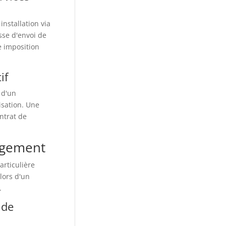
installation via
sse d'envoi de
e imposition
if
 d'un
isation. Une
ntrat de
agement
rticulière
 lors d'un
.
 de