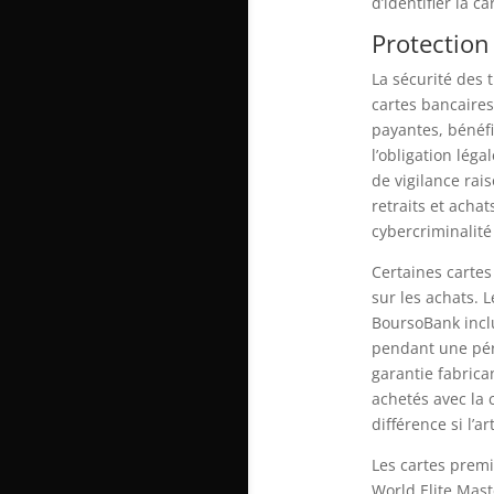
d’identifier la 
Protection
La sécurité des 
cartes bancaires
payantes, bénéfi
l’obligation lég
de vigilance rai
retraits et achat
cybercriminalité
Certaines cartes
sur les achats.
BoursoBank incl
pendant une péri
garantie fabrica
achetés avec la 
différence si l’a
Les cartes premi
World Elite Mast