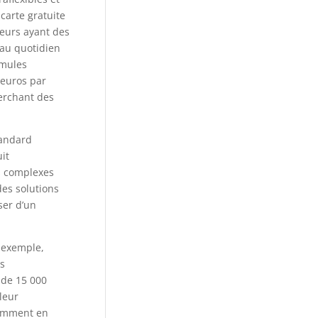
carte gratuite
teurs ayant des
 au quotidien
rmules
 euros par
herchant des
tandard
it
es complexes
es solutions
ser d’un
 exemple,
s
 de 15 000
leur
remment en