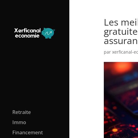
Les mei
gratuite
assuranc
par
xerficanal-
Retraite
Immo
Financement