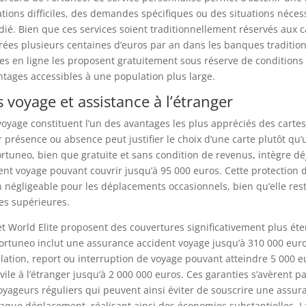
tions difficiles, des demandes spécifiques ou des situations néces
dié. Bien que ces services soient traditionnellement réservés aux c
es plusieurs centaines d’euros par an dans les banques tradition
s en ligne les proposent gratuitement sous réserve de conditions
tages accessibles à une population plus large.
 voyage et assistance à l’étranger
oyage constituent l’un des avantages les plus appréciés des carte
 présence ou absence peut justifier le choix d’une carte plutôt qu’
ortuneo, bien que gratuite et sans condition de revenus, intègre d
nt voyage pouvant couvrir jusqu’à 95 000 euros. Cette protection d
 négligeable pour les déplacements occasionnels, bien qu’elle rest
es supérieures.
et World Elite proposent des couvertures significativement plus ét
ortuneo inclut une assurance accident voyage jusqu’à 310 000 eur
ation, report ou interruption de voyage pouvant atteindre 5 000 e
ivile à l’étranger jusqu’à 2 000 000 euros. Ces garanties s’avèrent p
voyageurs réguliers qui peuvent ainsi éviter de souscrire une assu
aque déplacement, réalisant ainsi des économies substantielles. L