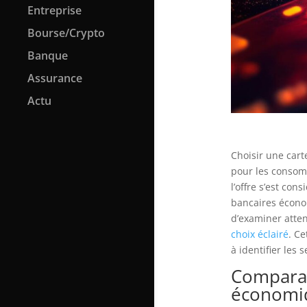
Entreprise
Bourse/Crypto
Banque
Assurance
Actu
Choisir une car
pour les consom
l’offre s’est co
bancaires économ
d’examiner atten
choix éclairé
. Ce
à identifier les 
Comparati
économi