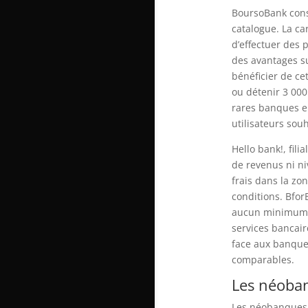
BoursoBank cons
catalogue. La c
d’effectuer des 
des avantages su
bénéficier de cet
ou détenir 3 000
rares banques en
utilisateurs souh
Hello bank!, fil
de revenus ni n
frais dans la zon
conditions. Bfo
aucun minimum d
services bancair
face aux banques
comparables.
Les néobanq
Les néobanques o