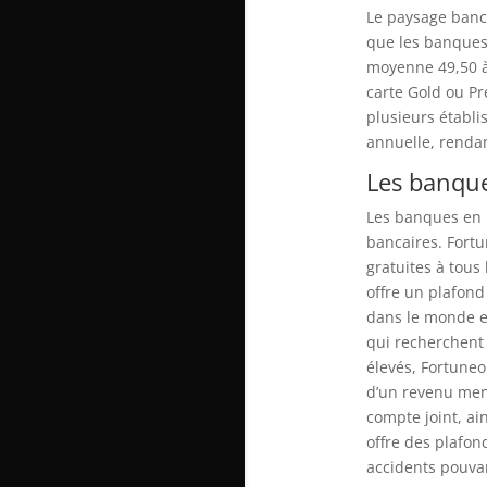
Le paysage banc
que les banques
moyenne 49,50 à
carte Gold ou Pr
plusieurs établi
annuelle, rendant
Les banque
Les banques en 
bancaires. Fort
gratuites à tous
offre un plafond
dans le monde en
qui recherchent 
élevés, Fortuneo
d’un revenu men
compte joint, ai
offre des plafo
accidents pouvan