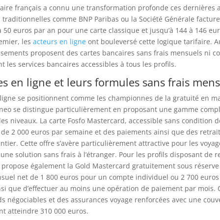
aire français a connu une transformation profonde ces dernières 
 traditionnelles comme BNP Paribas ou la Société Générale facture
 50 euros par an pour une carte classique et jusqu’à 144 à 146 eu
emier, les
acteurs en ligne
ont bouleversé cette logique tarifaire. A
ssements proposent des cartes bancaires sans frais mensuels ni co
 les services bancaires accessibles à tous les profils.
s en ligne et leurs formules sans frais men
ligne se positionnent comme les championnes de la gratuité en ma
uneo se distingue particulièrement en proposant une gamme compl
 les niveaux. La carte Fosfo Mastercard, accessible sans condition 
 de 2 000 euros par semaine et des paiements ainsi que des retraits
tier. Cette offre s’avère particulièrement attractive pour les voyag
une solution sans frais à l’étranger. Pour les profils disposant de 
 propose également la Gold Mastercard gratuitement sous réserve d
suel net de 1 800 euros pour un compte individuel ou 2 700 euros
nsi que d’effectuer au moins une opération de paiement par mois. C
nds négociables et des assurances voyage renforcées avec une couv
t atteindre 310 000 euros.