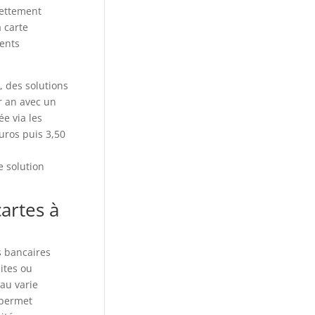
nettement
 carte
ients
, des solutions
r an avec un
e via les
uros puis 3,50
e solution
cartes à
s bancaires
ites ou
au varie
 permet