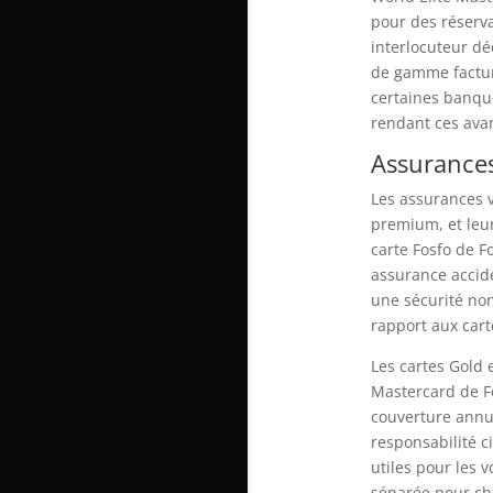
pour des réserva
interlocuteur dé
de gamme facturé
certaines banque
rendant ces avan
Assurances
Les assurances v
premium, et leur
carte Fosfo de F
assurance accide
une sécurité non
rapport aux cart
Les cartes Gold 
Mastercard de F
couverture annul
responsabilité c
utiles pour les 
séparée pour ch