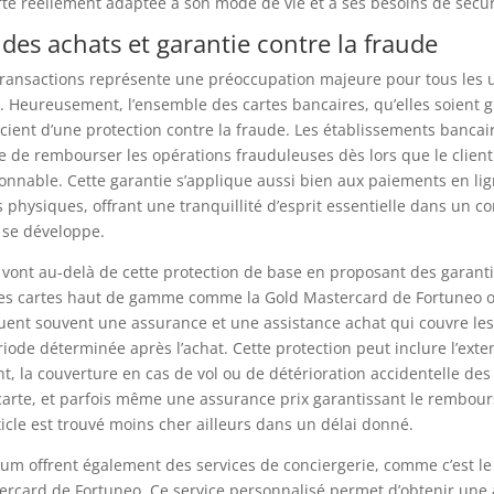
carte réellement adaptée à son mode de vie et à ses besoins de sécur
 des achats et garantie contre la fraude
transactions représente une préoccupation majeure pour tous les u
. Heureusement, l’ensemble des cartes bancaires, qu’elles soient g
cient d’une protection contre la fraude. Les établissements bancai
ale de rembourser les opérations frauduleuses dès lors que le client
sonnable. Cette garantie s’applique aussi bien aux paiements en li
s physiques, offrant une tranquillité d’esprit essentielle dans un co
 se développe.
 vont au-delà de cette protection de base en proposant des garant
 Les cartes haut de gamme comme la Gold Mastercard de Fortuneo o
uent souvent une assurance et une assistance achat qui couvre les
ode déterminée après l’achat. Cette protection peut inclure l’exte
nt, la couverture en cas de vol ou de détérioration accidentelle des
carte, et parfois même une assurance prix garantissant le rembou
rticle est trouvé moins cher ailleurs dans un délai donné.
um offrent également des services de conciergerie, comme c’est le 
ercard de Fortuneo. Ce service personnalisé permet d’obtenir une 