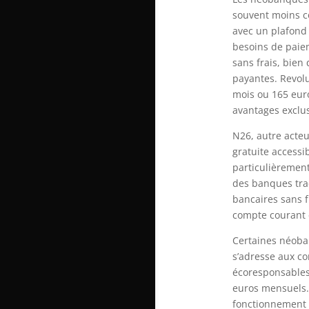
souvent moins co
avec un plafond 
besoins de paiem
sans frais, bien
payantes. Revol
mois ou 165 euro
avantages exclus
N26, autre acteu
gratuite accessi
particulièrement
des banques tra
bancaires sans f
compte courant e
Certaines néoba
s’adresse aux c
écoresponsables 
euros mensuels.
fonctionnement 