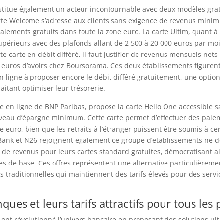
titue également un acteur incontournable avec deux modèles grat
arte Welcome s’adresse aux clients sans exigence de revenus mini
paiements gratuits dans toute la zone euro. La carte Ultim, quant à 
périeurs avec des plafonds allant de 2 500 à 20 000 euros par moi
te carte en débit différé, il faut justifier de revenus mensuels net
 euros d’avoirs chez Boursorama. Ces deux établissements figurent
 ligne à proposer encore le débit différé gratuitement, une option
aitant optimiser leur trésorerie.
iale en ligne de BNP Paribas, propose la carte Hello One accessible 
iveau d’épargne minimum. Cette carte permet d’effectuer des paie
e euro, bien que les retraits à l’étranger puissent être soumis à ce
rBank et N26 rejoignent également ce groupe d’établissements ne
e revenus pour leurs cartes standard gratuites, démocratisant ain
es de base. Ces offres représentent une alternative particulièreme
 traditionnelles qui maintiennent des tarifs élevés pour des servi
ues et leurs tarifs attractifs pour tous les p
nt révolutionné l’univers bancaire en proposant des solutions ultr