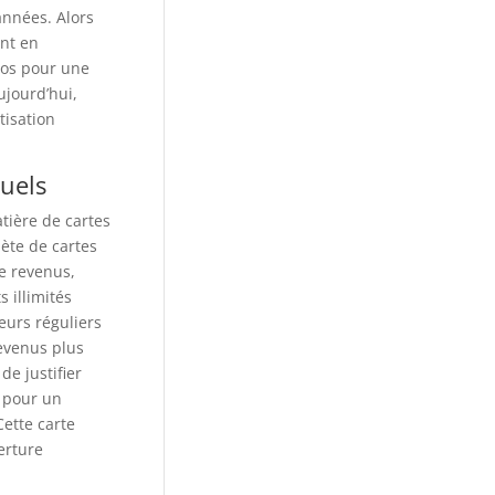
années. Alors
nt en
ros pour une
ujourd’hui,
tisation
suels
tière de cartes
ète de cartes
de revenus,
 illimités
eurs réguliers
revenus plus
e justifier
 pour un
ette carte
erture