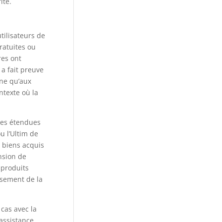
ité.
tilisateurs de
ratuites ou
res ont
 a fait preuve
gne qu’aux
ntexte où la
ies étendues
u l’Ultim de
 biens acquis
nsion de
 produits
rsement de la
cas avec la
assistance