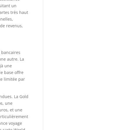
sitant un
artes très haut
nelles,
 de revenus,
s bancaires
une autre. La
éjà une
e base offre
e limitée par
endues. La Gold
os, une
uros, et une
articulièrement
rance voyage
a carte World