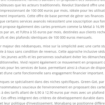
ûteuses que les acteurs traditionnels. Revolut Standard offre une 
impressionnant de 100 000 euros par mois, idéale pour les utilisa
ent importants. Cette offre de base permet de gérer ses finances
 que certains services avancés nécessitent une souscription aux fo
ut propose également des cartes premium comme la Metal à 16,99
s par an, et l’Ultra à 55 euros par mois, destinées aux clients rec
ifs et des plafonds identiques de 100 000 euros mensuels.
r majeur des néobanques, mise sur la simplicité avec une carte s
ble à tous sans condition de revenus. Cette approche inclusive sédu
 les jeunes actifs et les personnes souhaitant éviter les démarch
ditionnelles. Vivid rejoint également ce mouvement en proposant d
rais pour les services de base, permettant ainsi à chacun de dispo
t d’une carte fonctionnelle sans engagement financier important.
nques se spécialisent dans des niches spécifiques. Green-Got, par
onsommateurs soucieux de l’environnement en proposant des carte
à des tarifs allant de 6,90 à 12,90 euros par mois avec un plafond
 Ces offres intègrent des critères de développement durable dans 
et leur politique d’investissement. Monabanq se positionne diffé