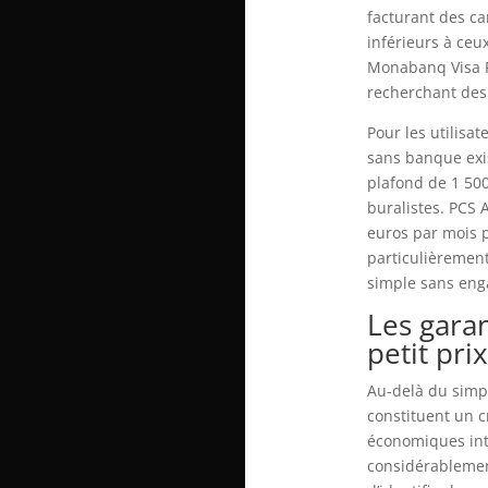
facturant des ca
inférieurs à ceu
Monabanq Visa Pl
recherchant des
Pour les utilisa
sans banque exi
plafond de 1 500
buralistes. PCS 
euros par mois 
particulièrement
simple sans eng
Les garan
petit prix
Au-delà du simpl
constituent un c
économiques intè
considérablemen