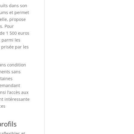
uits dans son
mums et permet
elle, propose
s. Pour
s de 1 500 euros
 parmi les
 prisée par les
sans condition
ments sans
rtaines
 demandant
si l’accès aux
nt intéressante
ces
rofils
aflexibles et