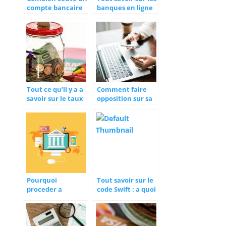
compte bancaire
banques en ligne
professionnel ?
Tout ce qu’il y a a
Comment faire
savoir sur le taux
opposition sur sa
du livret A
carte bancaire ?
Pourquoi
Tout savoir sur le
proceder a
code Swift : a quoi
l’ouverture d’un
sert-il et
compte bancaire
comment le
en ligne ?
trouver ?