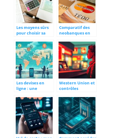
Les moyens sûrs
Comparatif des
pour choisir sa
neobanques en
banque
tete-a-tete :
trouvez la
meilleure option
du marche
Les devises en
Western Union et
ligne : une
contrôles
solution pratique
renforcés : Les
pour les
vraies raisons
voyageurs
derrière les
fréquents
blocages de
transferts