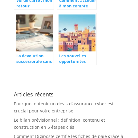
Vol de carte : mon
Comment accéder
retour
à mon compte
d’expérience pour
Nickel avant sa
faire opposition à
fermeture
une carte
définitive ?
bancaire
Boursorama
La devolution
Les nouvelles
successorale sans
opportunites
notaire: comment
commerciales
ca marche pour
creees par les
recuperer l’argent
partenariats
des comptes
entre Stripe au
bancaires?
Maroc et les
Articles récents
banques
marocaines
Pourquoi obtenir un devis d’assurance cyber est
crucial pour votre entreprise
Le bilan prévisionnel : définition, contenu et
construction en 5 étapes clés
Comment Digiposte certifie les fiches de paie grâce à