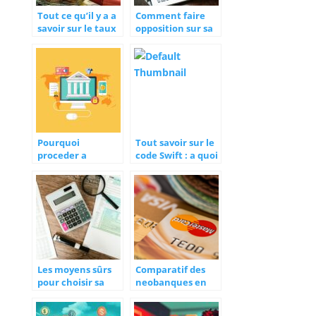
Tout ce qu’il y a a
Comment faire
savoir sur le taux
opposition sur sa
du livret A
carte bancaire ?
Pourquoi
Tout savoir sur le
proceder a
code Swift : a quoi
l’ouverture d’un
sert-il et
compte bancaire
comment le
en ligne ?
trouver ?
Les moyens sûrs
Comparatif des
pour choisir sa
neobanques en
banque
tete-a-tete :
trouvez la