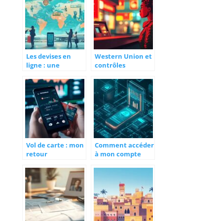
meilleure option
du marche
Les devises en
Western Union et
ligne : une
contrôles
solution pratique
renforcés : Les
pour les
vraies raisons
voyageurs
derrière les
fréquents
blocages de
transferts
Vol de carte : mon
Comment accéder
retour
à mon compte
d’expérience pour
Nickel avant sa
faire opposition à
fermeture
une carte
définitive ?
bancaire
Boursorama