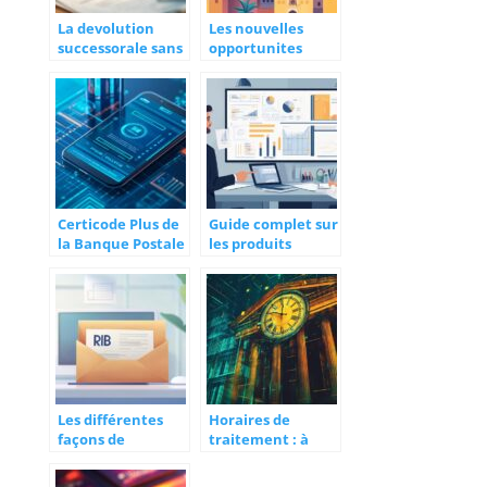
La devolution
Les nouvelles
successorale sans
opportunites
notaire: comment
commerciales
ca marche pour
creees par les
recuperer l’argent
partenariats
des comptes
entre Stripe au
bancaires?
Maroc et les
banques
marocaines
Certicode Plus de
Guide complet sur
la Banque Postale
les produits
: tarif et avis sur
structurés pour
ce service
optimiser votre
d’authentificatio
patrimoine
n forte en 2023
Les différentes
Horaires de
façons de
traitement : à
récupérer un RIB
quelle heure
à la Banque
passent les