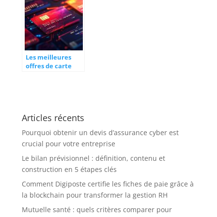
Postale selon vos
virements à la
besoins
Banque Postale
pour un transfert
rapide
Les meilleures
offres de carte
bancaire gratuite
ou pas chère :
quelles garanties
et assurances
privilégier ?
Articles récents
Pourquoi obtenir un devis d’assurance cyber est
crucial pour votre entreprise
Le bilan prévisionnel : définition, contenu et
construction en 5 étapes clés
Comment Digiposte certifie les fiches de paie grâce à
la blockchain pour transformer la gestion RH
Mutuelle santé : quels critères comparer pour