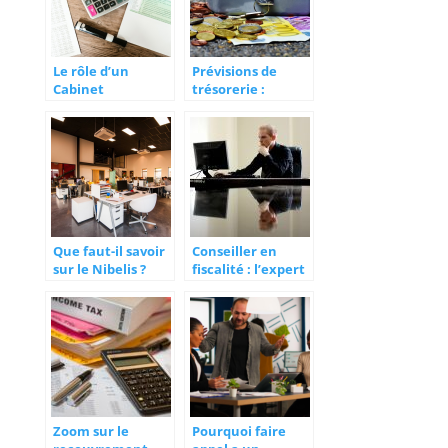
Le rôle d’un
Prévisions de
Cabinet
trésorerie :
d’Expertise
définition et
Comptable
objectifs
Que faut-il savoir
Conseiller en
sur le Nibelis ?
fiscalité : l’expert
qui peut aider à
maximiser le
patrimoine
financier des
contribuables
Zoom sur le
Pourquoi faire