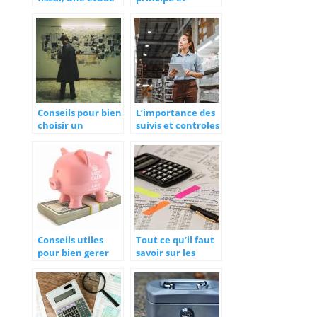
importante pour
obtention
évaluer le
portefeuille de
l’entreprise
Conseils pour bien
L’importance des
choisir un
suivis et controles
detective prive
permanents des
pour entreprises
marchandises
avant de les faire
exporter
Conseils utiles
Tout ce qu’il faut
pour bien gerer
savoir sur les
son argent
bilans comptables