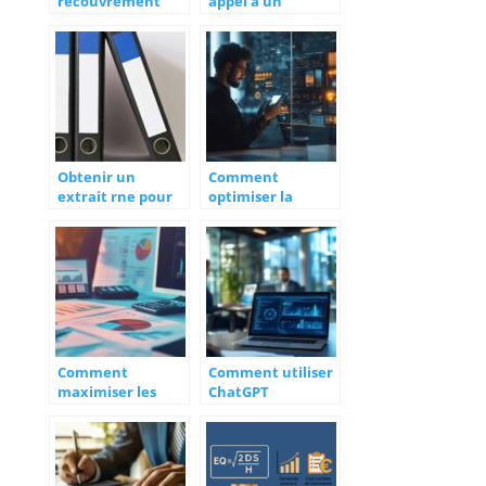
recouvrement
appel a un
international de
consultant en
créances
controle de
gestion ?
Obtenir un
Comment
extrait rne pour
optimiser la
votre entreprise
communication
en france
client avec un
chatbot sur
Instagram
Comment
Comment utiliser
maximiser les
ChatGPT
avantages du
gratuitement
credit d’impot
pour améliorer la
recherche pour
productivité de
votre entreprise
votre entreprise