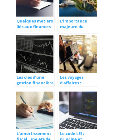
Quelques metiers
L’importance
liés aux finances
majeure du
tourisme de
masse sur
l’économie
mondiale
Les clés d’une
Les voyages
gestion financière
d’affaires :
efficace
quelques
précautions à
prendre pour
voyager
L’amortissement
Le code LEI :
fiscal, une étude
principe et