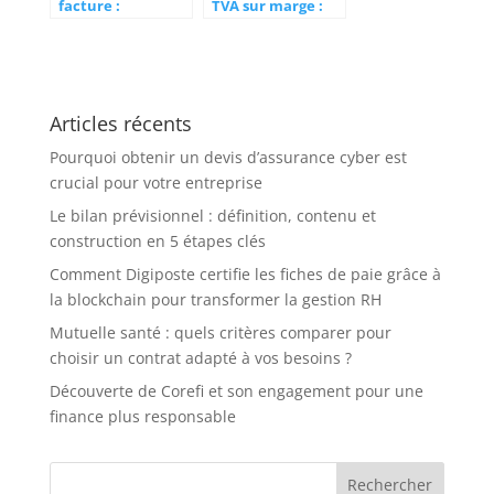
facture :
TVA sur marge :
avantages et mise
tout savoir sur les
en place
formules de calcul
de cette TVA
entre prix d’achat
et prix de vente
Articles récents
Pourquoi obtenir un devis d’assurance cyber est
crucial pour votre entreprise
Le bilan prévisionnel : définition, contenu et
construction en 5 étapes clés
Comment Digiposte certifie les fiches de paie grâce à
la blockchain pour transformer la gestion RH
Mutuelle santé : quels critères comparer pour
choisir un contrat adapté à vos besoins ?
Découverte de Corefi et son engagement pour une
finance plus responsable