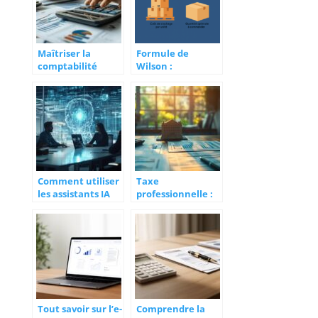
Maîtriser la
Formule de
comptabilité
Wilson :
analytique pour
comprendre ce
calculer
modèle
précisément
économique pour
votre seuil de
mieux anticiper la
rentabilité
croissance
Comment utiliser
Taxe
les assistants IA
professionnelle :
pour booster
définition
votre stratégie
complète et
marketing
impact sur la
création
d’entreprise
avant 2010
Tout savoir sur l’e-
Comprendre la