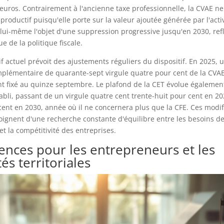
 euros. Contrairement à l'ancienne taxe professionnelle, la CVAE n
productif puisqu'elle porte sur la valeur ajoutée générée par l'activ
it lui-même l'objet d'une suppression progressive jusqu'en 2030, ref
e de la politique fiscale.
tif actuel prévoit des ajustements réguliers du dispositif. En 2025, 
mplémentaire de quarante-sept virgule quatre pour cent de la CVAE
t fixé au quinze septembre. Le plafond de la CET évolue égalemen
abli, passant de un virgule quatre cent trente-huit pour cent en 20
cent en 2030, année où il ne concernera plus que la CFE. Ces modif
oignent d'une recherche constante d'équilibre entre les besoins d
 et la compétitivité des entreprises.
nces pour les entrepreneurs et les
tés territoriales