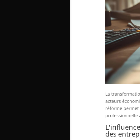
La transformatio
acteurs économiq
réforme permet 
professionnelle 
L'influenc
des entrep