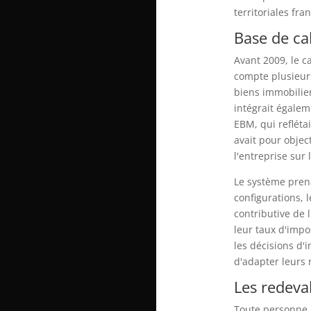
territoriales fra
Base de cal
Avant 2009, le c
compte plusieurs
biens immobiliers
intégrait égalem
EBM, qui refléta
avait pour objec
l'entreprise sur l
Le système prena
configurations, l
contributive de l
leur taux d'impos
les décisions d'
d'adapter leurs 
Les redeva
Toute personne p