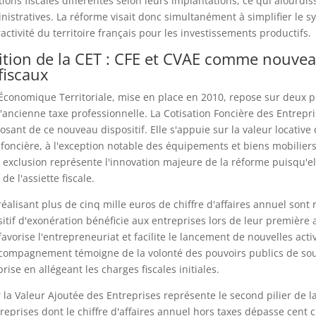
ions fiscales différentes selon leurs implantations, ce qui alourdiss
stratives. La réforme visait donc simultanément à simplifier le sy
ractivité du territoire français pour les investissements productifs.
tion de la CET : CFE et CVAE comme nouve
 fiscaux
Économique Territoriale, mise en place en 2010, repose sur deux pil
'ancienne taxe professionnelle. La Cotisation Foncière des Entrepri
sant de ce nouveau dispositif. Elle s'appuie sur la valeur locative
 foncière, à l'exception notable des équipements et biens mobilier
e exclusion représente l'innovation majeure de la réforme puisqu'ell
de l'assiette fiscale.
réalisant plus de cinq mille euros de chiffre d'affaires annuel sont
sitif d'exonération bénéficie aux entreprises lors de leur première
favorise l'entrepreneuriat et facilite le lancement de nouvelles activ
ompagnement témoigne de la volonté des pouvoirs publics de sou
rise en allégeant les charges fiscales initiales.
r la Valeur Ajoutée des Entreprises représente le second pilier de la
reprises dont le chiffre d'affaires annuel hors taxes dépasse cent