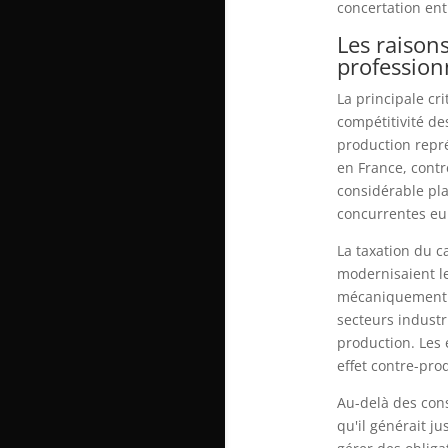
concertation entre
Les raison
profession
La principale cri
compétitivité de
production repré
en France, contr
considérable pla
concurrentes e
La taxation du c
modernisaient l
mécaniquement a
secteurs industr
production. Les 
effet contre-pro
Au-delà des cons
qu'il générait j