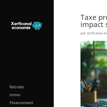
Taxe pro
impact 
par
xerficanal-
Retraite
Immo
Financement