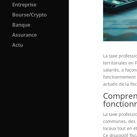
Entreprise
Bourse/Crypto
Banque
Assurance
Actu
La taxe professi
territoriales en 
salariés, a faço
fonctionnement 
actuels de la fi
Comprend
fonction
La taxe professi
communes, des dé
locaux tout en ét
Ce dispositif fi