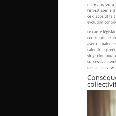
mille cinq cents
l'investissement 
ce dispositif fa
évolution continu
Le cadre législa
contribution co
avec un paiemen
calendrier préét
vingt-cinq pour 
successives tém
des collectivités
Conséque
collectivi