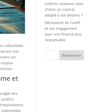
critères comparer pour
choisir un contrat
adapté à vos besoins ?
Découverte de Corefi
et son engagement
pour une finance plus
responsable
s collectivités
sionnels non
rendre son
s enjeux
itoires.
sme et
 budget des
s publics
 d'implantation.
collectivités