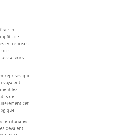
f sur la
 impôts de
des entreprises
rence
face à leurs
entreprises qui
n voyaient
ement les
tils de
ulièrement cet
logique.
 territoriales
tes devaient