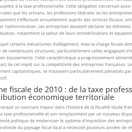
sujettie à la taxe professionnelle. Cette obligation concernait aussi
iales que les artisans, les professions libérales ou les entreprene
paiement s'effectuait annuellement auprès des services fiscaux, se
par l'administration. Les entreprises devaient déclarer les élément
otisation, notamment la valeur de leurs immobilisations et équipem
yait certains mécanismes d'allègement, mais la charge fiscale de
ur de nombreuses structures, particulièrement celles engageant d'
en équipements. Cette caractéristique a progressivement alimenté 
act de cet impôt sur la compétitivité des entreprises françaises. L
tement capitalistiques, se trouvaient particulièrement pénalisés par
tif.
e fiscale de 2010 : de la taxe profes
ribution économique territoriale
arqué un tournant majeur dans l'histoire de la fiscalité locale fran
a taxe professionnelle et son remplacement par un nouveau disposi
olonté politique de moderniser le système d'imposition des entrepri
rofonde du paysage fiscal local a nécessité plusieurs années de ré