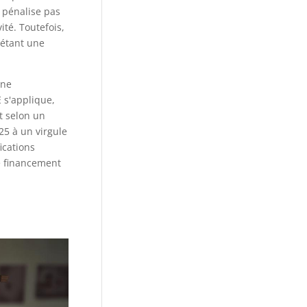
e pénalise pas
ité. Toutefois,
létant une
une
 s'applique,
t selon un
25 à un virgule
ications
e financement