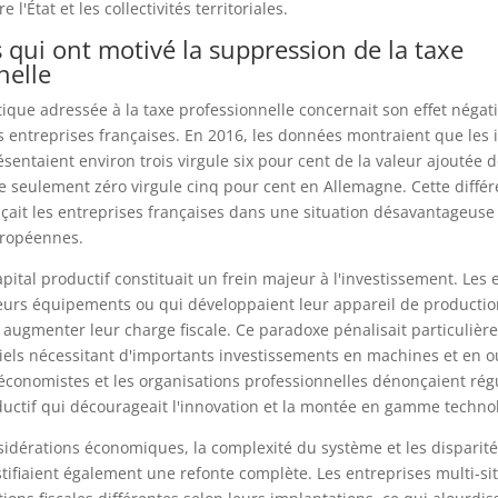
 l'État et les collectivités territoriales.
s qui ont motivé la suppression de la taxe
nelle
tique adressée à la taxe professionnelle concernait son effet négati
s entreprises françaises. En 2016, les données montraient que les
sentaient environ trois virgule six pour cent de la valeur ajoutée 
e seulement zéro virgule cinq pour cent en Allemagne. Cette diffé
çait les entreprises françaises dans une situation désavantageuse 
uropéennes.
apital productif constituait un frein majeur à l'investissement. Les 
eurs équipements ou qui développaient leur appareil de productio
ugmenter leur charge fiscale. Ce paradoxe pénalisait particulièr
iels nécessitant d'importants investissements en machines et en ou
économistes et les organisations professionnelles dénonçaient rég
ductif qui décourageait l'innovation et la montée en gamme techno
idérations économiques, la complexité du système et les disparités
ustifiaient également une refonte complète. Les entreprises multi-si