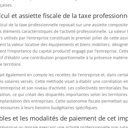
nçaises.
cul et assiette fiscale de la taxe professionn
alcul de la taxe professionnelle reposait sur une assiette composite
 éléments caractéristiques de l'activité professionnelle. La valeur 
 utilisés par l'entreprise constituait le premier pilier de cette assie
ent la valeur locative des équipements et biens mobiliers, désigné
ient l'importance du capital productif engagé par l'entreprise. Cet
tif d'établir une contribution proportionnelle à la présence matérie
e territoire.
it également en compte les recettes de l'entreprise et, dans certa
es salaires versés. Cette méthode visait à établir une corrélation en
'entreprise et son niveau d'activité. Les collectivités territoriales fi
ition, ce qui créait des disparités importantes selon les territoires 
implantation des entreprises. Cette autonomie fiscale permettait au
ressources à leurs besoins budgétaires spécifiques.
bles et les modalités de paiement de cet imp
hysique ou morale exerçant une activité professionnelle non salari