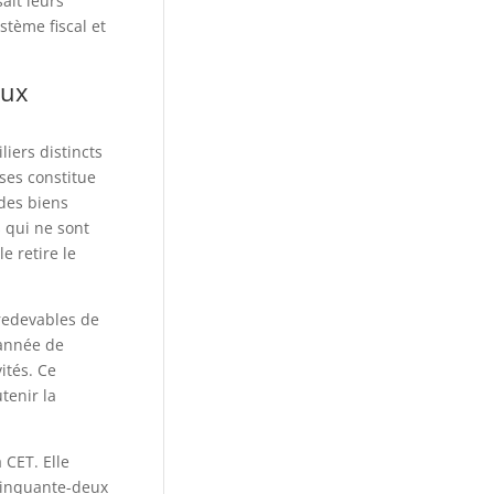
ait leurs
stème fiscal et
aux
iers distincts
ses constitue
 des biens
s qui ne sont
e retire le
 redevables de
 année de
ités. Ce
tenir la
 CET. Elle
 cinquante-deux