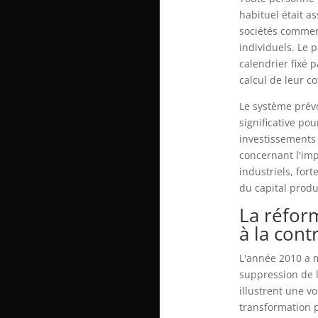
habituel était as
sociétés commerc
individuels. Le 
calendrier fixé 
calcul de leur c
Le système prévo
significative po
investissements 
concernant l'imp
industriels, for
du capital produc
La réform
à la cont
L'année 2010 a m
suppression de l
illustrent une v
transformation p