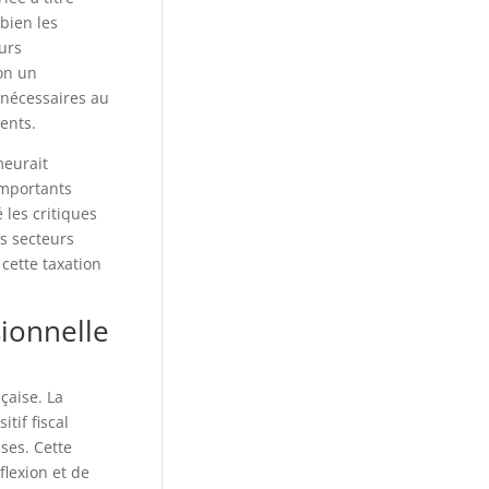
 bien les
urs
lon un
s nécessaires au
ents.
meurait
importants
les critiques
es secteurs
 cette taxation
sionnelle
çaise. La
tif fiscal
ses. Cette
flexion et de