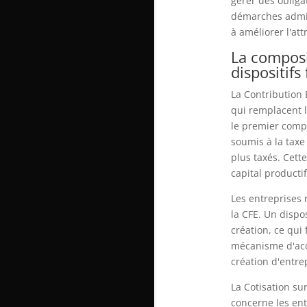
gérer des obligat
démarches admini
à améliorer l'att
La composi
dispositifs
La Contribution 
qui remplacent l
le premier compo
soumis à la taxe
plus taxés. Cett
capital productif 
Les entreprises 
la CFE. Un dispo
création, ce qui 
mécanisme d'acc
création d'entrep
La Cotisation su
concerne les ent