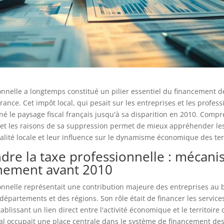
onnelle a longtemps constitué un pilier essentiel du financement de
France. Cet impôt local, qui pesait sur les entreprises et les profes
nné le paysage fiscal français jusqu'à sa disparition en 2010. Comp
et les raisons de sa suppression permet de mieux appréhender le
scalité locale et leur influence sur le dynamisme économique des terr
re la taxe professionnelle : mécani
nement avant 2010
onnelle représentait une contribution majeure des entreprises au
partements et des régions. Son rôle était de financer les service
ablissant un lien direct entre l'activité économique et le territoire
scal occupait une place centrale dans le système de financement des 