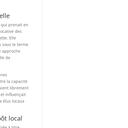
elle
 qui prenait en
locative des
tte. Elle
s sous le terme
te approche
lle de
ines
tre la capacité
xaient librement
et influençait
x élus locaux
ôt local
ée à titre