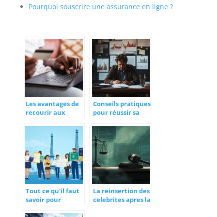
Pourquoi souscrire une assurance en ligne ?
Les avantages de
Conseils pratiques
recourir aux
pour réussir sa
services de
VAE DSCG
paiement en ligne
Tout ce qu’il faut
La reinsertion des
savoir pour
celebrites apres la
obtenir un visa
prison : Le cas de
France :
Brittish Williams