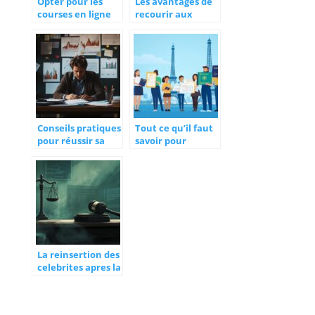
Opter pour les
Les avantages de
courses en ligne
recourir aux
pour mieux gerer
services de
son budget
paiement en ligne
Conseils pratiques
Tout ce qu’il faut
pour réussir sa
savoir pour
VAE DSCG
obtenir un visa
France :
démarches et
conseils pratiques
La reinsertion des
celebrites apres la
prison : Le cas de
Brittish Williams
de Basketball