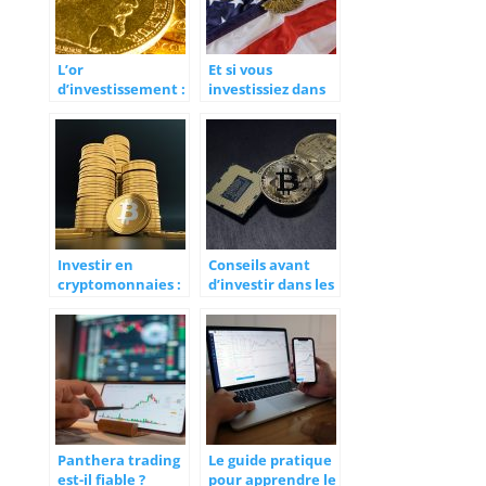
L’or
Et si vous
d’investissement :
investissiez dans
une option pour
la plus célèbre
son portefeuille
pièce d’or
américaine,
l’Once American
Eagle ?
Investir en
Conseils avant
cryptomonnaies :
d’investir dans les
les essentiels
cryptomonnaies
Panthera trading
Le guide pratique
est-il fiable ?
pour apprendre le