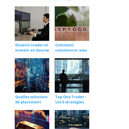
trading en bourse
Devenir trader et
Comment
investir en bourse
commencer avec
: comment s’y
la finance
prendre ?
décentralisée : un
guide pour
débutants
Quelles solutions
Top One Trader :
de placement
Les 5 stratégies
privilégier en 2025
secrètes des
?
traders d’élite