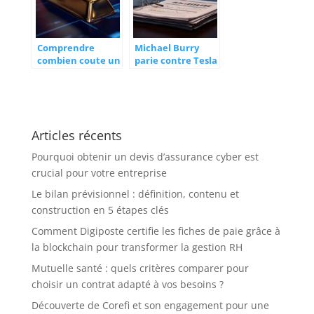
Comprendre
Michael Burry
combien coute un
parie contre Tesla
lingot d’or et les
: décryptage de la
facteurs qui
stratégie du
influencent son
célèbre
prix
investisseur face
au cours de
Articles récents
l’action
Pourquoi obtenir un devis d’assurance cyber est
crucial pour votre entreprise
Le bilan prévisionnel : définition, contenu et
construction en 5 étapes clés
Comment Digiposte certifie les fiches de paie grâce à
la blockchain pour transformer la gestion RH
Mutuelle santé : quels critères comparer pour
choisir un contrat adapté à vos besoins ?
Découverte de Corefi et son engagement pour une