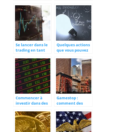
investissement en
les investisseurs
bourse
en bourse
Se lancer dans le
Quelques actions
trading en tant
que vous pouvez
que débutant, ce
acheter en 2020
que vous devez
savoir
Commencer à
Gamestop :
investir dans des
comment des
actions
boursicoteurs ont
fait flamber
l’action ?