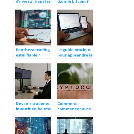
d’investir dans les
dans le bitcoin ?
cryptomonnaies
Guide pour
débutants
Panthera trading
Le guide pratique
est-il fiable ?
pour apprendre le
trading en bourse
Devenir trader et
Comment
investir en bourse
commencer avec
: comment s’y
la finance
prendre ?
décentralisée : un
guide pour
débutants