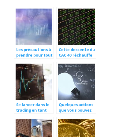
Les précautions à
Cette descente du
prendre pour tout
CAC 40 réchauffe
investissement en
les investisseurs
bourse
en bourse
Se lancer dans le
Quelques actions
trading en tant
que vous pouvez
que débutant, ce
acheter en 2020
que vous devez
savoir