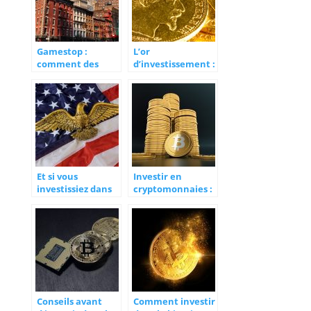
Gamestop :
L’or
comment des
d’investissement :
boursicoteurs ont
une option pour
fait flamber
son portefeuille
l’action ?
Et si vous
Investir en
investissiez dans
cryptomonnaies :
la plus célèbre
les essentiels
pièce d’or
américaine,
l’Once American
Eagle ?
Conseils avant
Comment investir