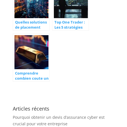
Quelles solutions
Top One Trader :
de placement
Les 5 stratégies
privilégier en 2025
secrètes des
?
traders d’élite
Comprendre
combien coute un
lingot d’or et les
facteurs qui
influencent son
prix
Articles récents
Pourquoi obtenir un devis d’assurance cyber est
crucial pour votre entreprise